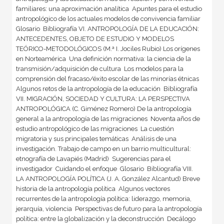
familiares: una aproximación analítica  Apuntes para el estudio
antropológico de los actuales modelos de convivencia familiar 
Glosario  Bibliografía VI. ANTROPOLOGÍA DE LA EDUCACIÓN:
ANTECEDENTES, OBJETO DE ESTUDIO Y MODELOS
TEÓRICO-METODOLÓGICOS (M.ª I. Jociles Rubio) Los orígenes
en Norteamérica  Una definición normativa: la ciencia de la
transmisión/adquisición de cultura  Los modelos para la
comprensión del fracaso/éxito escolar de las minorías étnicas 
Algunos retos de la antropología de la educación  Bibliografía
VII. MIGRACIÓN, SOCIEDAD Y CULTURA: LA PERSPECTIVA
ANTROPOLÓGICA (C. Giménez Romero) De la antropología
general a la antropología de las migraciones  Noventa años de
estudio antropológico de las migraciones  La cuestión
migratoria y sus principales temáticas  Análisis de una
investigación. Trabajo de campo en un barrio multicultural:
etnografía de Lavapiés (Madrid)  Sugerencias para el
investigador  Cuidando el enfoque  Glosario  Bibliografía VIII.
LA ANTROPOLOGÍA POLÍTICA (J. A. González Alcantud) Breve
historia de la antropología política  Algunos vectores
recurrentes de la antropología política: liderazgo, memoria,
jerarquía, violencia  Perspectivas de futuro para la antropología
política: entre la globalización y la deconstrucción  Decálogo