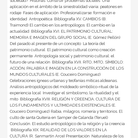
sociedad?  Historias  Construir problemas sociales  Una
aplicación en el ámbito de la siniestralidad viaria: peatones en
rodaje  Fases de aplicación  Profesionalizarse: formación e
identidad  Antropoética  Bibliografía XV. CAMBIOS (B.
Traimond) El cambio en los antropólogos  El cambio en la
actualidad  Bibliografía XVI. EL PATRIMONIO CULTURAL:
MEMORIA E IMAGEN DEL GRUPO SOCIAL (E. Gómez Pellón)
Del pasado al presente de un concepto  La teoría del
patrimonio cultural  El patrimonio cultural como creación
permanente  Antropología social y patrimonio cultural: el
futuro de una relación  Bibliografía XVII. RITO, MITO, SÍMBOLO:
ACCIÓN, PALABRA E IMAGEN EN LA CONSTRUCCIÓN DE LOS
MUNDOS CULTURALES (E. Couceiro Domínguez)
Celebraciones ígneas urbanas y teofanías míticas aldeanas.
Análisis antropológicos del moldeado simbólico-ritual de la
experiencia local  Investigar el simbolismo, la ritualidad y el
mito  Bibliografía XVIII. RELIGIÓN Y CREENCIA. CULTURA DE
LOS FUNDAMENTOS Y ULTIMIDADES EXISTENCIALES (E.
Couceiro Domínguez) Rabia, milagros, romería y territorios. El
culto de santa Quiteria en Samper de Calanda (Teruel) 
Conclusión. El estudio antropológico de la religión y la creencia
 Bibliografía XIX. REALIDAD DE LOS VALORES EN LA
CULTURA (R. Sanmartín Arce) Presentación  Naturaleza de los