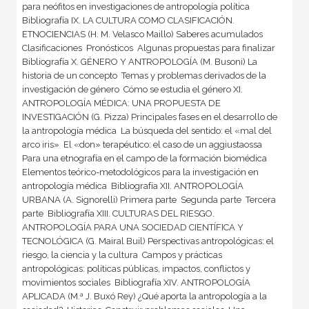
para neófitos en investigaciones de antropología política 
Bibliografía IX. LA CULTURA COMO CLASIFICACIÓN.
ETNOCIENCIAS (H. M. Velasco Maillo) Saberes acumulados 
Clasificaciones  Pronósticos  Algunas propuestas para finalizar 
Bibliografía X. GÉNERO Y ANTROPOLOGÍA (M. Busoni) La
historia de un concepto  Temas y problemas derivados de la
investigación de género  Cómo se estudia el género XI.
ANTROPOLOGÍA MÉDICA: UNA PROPUESTA DE
INVESTIGACIÓN (G. Pizza) Principales fases en el desarrollo de
la antropología médica  La búsqueda del sentido: el «mal del
arco iris»  El «don» terapéutico: el caso de un aggiustaossa 
Para una etnografía en el campo de la formación biomédica 
Elementos teórico-metodológicos para la investigación en
antropología médica  Bibliografía XII. ANTROPOLOGÍA
URBANA (A. Signorelli) Primera parte  Segunda parte  Tercera
parte  Bibliografía XIII. CULTURAS DEL RIESGO.
ANTROPOLOGÍA PARA UNA SOCIEDAD CIENTÍFICA Y
TECNOLÓGICA (G. Mairal Buil) Perspectivas antropológicas: el
riesgo, la ciencia y la cultura  Campos y prácticas
antropológicas: políticas públicas, impactos, conflictos y
movimientos sociales  Bibliografía XIV. ANTROPOLOGÍA
APLICADA (M.ª J. Buxó Rey) ¿Qué aporta la antropología a la