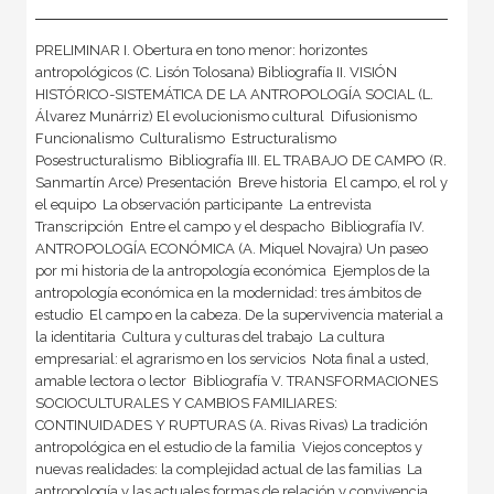
PRELIMINAR I. Obertura en tono menor: horizontes
antropológicos (C. Lisón Tolosana) Bibliografía II. VISIÓN
HISTÓRICO-SISTEMÁTICA DE LA ANTROPOLOGÍA SOCIAL (L.
Álvarez Munárriz) El evolucionismo cultural  Difusionismo 
Funcionalismo  Culturalismo  Estructuralismo 
Posestructuralismo  Bibliografía III. EL TRABAJO DE CAMPO (R.
Sanmartín Arce) Presentación  Breve historia  El campo, el rol y
el equipo  La observación participante  La entrevista 
Transcripción  Entre el campo y el despacho  Bibliografía IV.
ANTROPOLOGÍA ECONÓMICA (A. Miquel Novajra) Un paseo
por mi historia de la antropología económica  Ejemplos de la
antropología económica en la modernidad: tres ámbitos de
estudio  El campo en la cabeza. De la supervivencia material a
la identitaria  Cultura y culturas del trabajo  La cultura
empresarial: el agrarismo en los servicios  Nota final a usted,
amable lectora o lector  Bibliografía V. TRANSFORMACIONES
SOCIOCULTURALES Y CAMBIOS FAMILIARES:
CONTINUIDADES Y RUPTURAS (A. Rivas Rivas) La tradición
antropológica en el estudio de la familia  Viejos conceptos y
nuevas realidades: la complejidad actual de las familias  La
antropología y las actuales formas de relación y convivencia