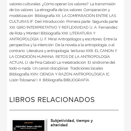
valores culturales  ¿Cómo operan los valores?  La transmisión
de los valores  La etnografía de los valores  Comparación y
modelización  Bibliografía XX. LA COMPARACIÓN ENTRE LAS
CULTURAS (F. Dei) Introducción  Primera parte  Segunda parte
XXI. GIRO INTERPRETATIVO Y REFLEXIVIDAD (J. A. Fernández
de Rota y Monter) Bibliografía XXII. LITERATURA Y
ANTROPOLOGÍA (J. F. Mira) Antropólogos y escritores  Entre la
perspectiva y la intención  De la novela a la antropología, o al
contrario  Literatura y antropología: lecturas XXIII. EL CANON Y
LA CONDICIÓN HUMANA: RETOS DE LA ANTROPOLOGÍA
ACTUAL (J. de Pina Cabral) La metatradición  El síndrome del
todo-o-nada  Un canon disciplinar  Tradiciones locales 
Bibliografía XXIV. CIENCIA Y RAZÓN ANTROPOLÓGICA (C.
Lisón Tolosana) I  II  Bibliografía BIBLIOGRAFÍA
LIBROS RELACIONADOS
Subjetividad, tiempo y
alteridad