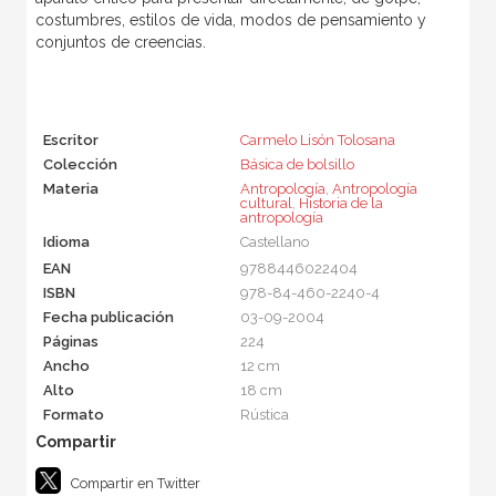
costumbres, estilos de vida, modos de pensamiento y
conjuntos de creencias.
Escritor
Carmelo Lisón Tolosana
Colección
Básica de bolsillo
Materia
Antropología
,
Antropología
cultural
,
Historia de la
antropología
Idioma
Castellano
EAN
9788446022404
ISBN
978-84-460-2240-4
Fecha publicación
03-09-2004
Páginas
224
Ancho
12 cm
Alto
18 cm
Formato
Rústica
Compartir en Twitter