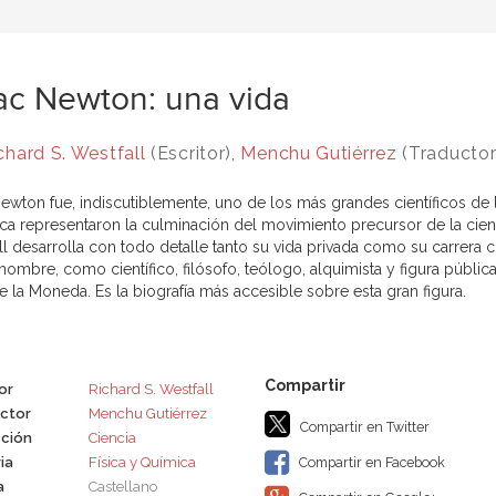
ac Newton: una vida
chard S. Westfall
(Escritor),
Menchu Gutiérrez
(Traductor
ewton fue, indiscutiblemente, uno de los más grandes científicos de l
ísica representaron la culminación del movimiento precursor de la cie
ll desarrolla con todo detalle tanto su vida privada como su carrera c
mbre, como científico, filósofo, teólogo, alquimista y figura pública
e la Moneda. Es la biografía más accesible sobre esta gran figura.
or
Richard S. Westfall
ctor
Menchu Gutiérrez
Compartir en Twitter
ción
Ciencia
ia
Física y Química
Compartir en Facebook
a
Castellano