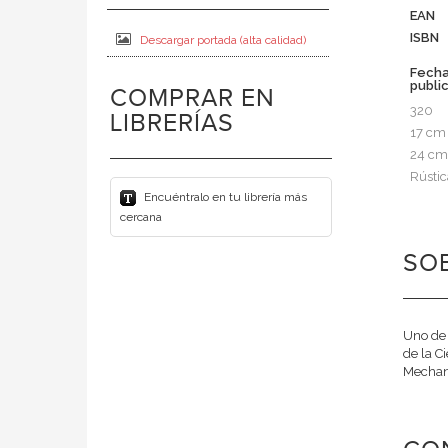
EAN
ISBN
Descargar portada (alta calidad)
Fech
publi
COMPRAR EN
320
LIBRERÍAS
17 cm
24 cm
Rústic
Encuéntralo en tu librería más
cercana
SOB
Uno de 
de la C
Mechani