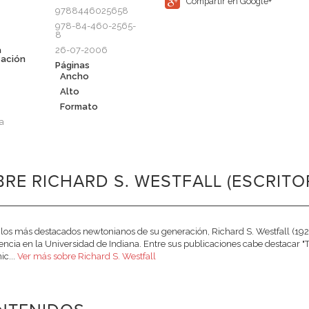
Compartir en Google+
9788446025658
978-84-460-2565-
8
a
26-07-2006
cación
Páginas
Ancho
Alto
Formato
a
RE RICHARD S. WESTFALL (ESCRITO
los más destacados newtonianos de su generación, Richard S. Westfall (1924-1
iencia en la Universidad de Indiana. Entre sus publicaciones cabe destacar
c...
Ver más sobre Richard S. Westfall