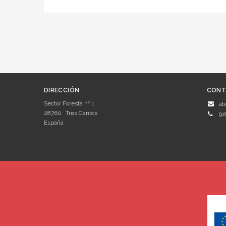
DIRECCIÓN
CONT
Sector Foresta nº 1
at
28760
Tres Cantos
91
España