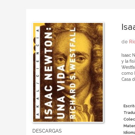
Isa
de
Ri
Isaac N
y la f
Westfa
como ho
Casa d
Escrit
Tradu
Colec
Mater
Idiom