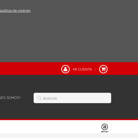
política de cookies
.
MI CUENTA
NES SOMOS?