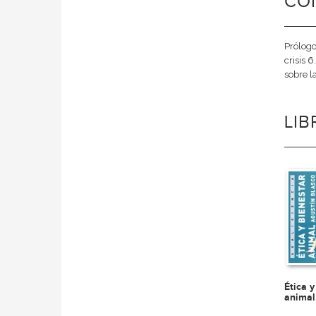
CO
Prólogo
crisis 
sobre l
LI
Ética y
animal