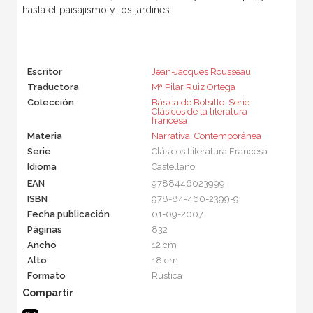
hasta el paisajismo y los jardines.
Escritor
Jean-Jacques Rousseau
Traductora
Mª Pilar Ruiz Ortega
Colección
Básica de Bolsillo  Serie
Clásicos de la literatura
francesa
Materia
Narrativa
,
Contemporánea
Serie
Clásicos Literatura Francesa
Idioma
Castellano
EAN
9788446023999
ISBN
978-84-460-2399-9
Fecha publicación
01-09-2007
Páginas
832
Ancho
12 cm
Alto
18 cm
Formato
Rústica