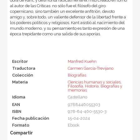
obra de Kant, y desmonta radicalmente el mito creado en torno
al autor de las Críticas: no sólo fue el filósofo del giro
copernicano, sino también un excelente anfitrión, devoto
amigo y, sobre todo, un valiente defensor de la libertad frente a
los poderes políticos y religiosos. Kant asistió al nacimiento del
mundo moderno, y su pensamiento es tanto expresión de una
época trepidante como una salida de sus aporías.
Escritor
Manfred Kuehn
Traductora
Carmen García-Trevijano
Colección
Biografías
Materia
Ciencias humanas y sociales
,
Filosofía
,
Historia
,
Biografías y
memorias
Idioma
Castellano
EAN
9788446055303
ISBN
978-84-460-5530-3
Fecha publicación
15-04-2024
Formato
Ebook