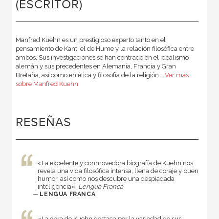
(ESCRITOR)
Manfred Kuehn es un prestigioso experto tanto en el
pensamiento de Kant, el de Hume y la relación filosófica entre
ambos. Sus investigaciones se han centrado en el idealismo
alemán y sus precedentes en Alemania, Francia y Gran
Bretaña, así como en ética y filosofía de la religión...
Ver más
sobre Manfred Kuehn
RESEÑAS
«La excelente y conmovedora biografía de Kuehn nos
revela una vida filosófica intensa
,
llena de coraje y buen
humor, así como nos descubre una despiadada
inteligencia».
Lengua Franca
—
LENGUA FRANCA
«La obra de Kuehn destaca por la variedad de sus