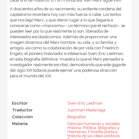
cada uno de nosotros. En un mundo así, Karl Marx sigue vivo.
A doscientos años de su nacimiento, su ardiente condena del
capitalismo reverbera hoy con más fuerza si cabe. Los textos
que nos legó Marx, y que dieron lugar a lo que llegaría a
conocerse como «marxismo» –un término que él rechazó–, se
pueden leer por lo que realmente lo son, liberados de
interesados escolasticismos. Además de proporcionar una
imagen dinámica del Marx hombre, su vida, y su familia y
amigos, así como su colaboración de por vida con Friedrich
Engels, el pionero historiador e intelectual Sven-Eric Liedman,
en esta biografía definitiva, muestra lo que el Marx pensador e
investigador realmente escribió, demostrando que este gigante
del siglo XIX todavía puede ejercer una poderosa atracción
para el mundo del XXI.
Escritor
Sven-Eric Liedman
Traductor
Juanmari Madariaga
Colección
Biografías
Materia
Ciencias humanas y sociales
,
Historia
,
Política
,
Biografías y
memorias
,
Filosofía política
,
Historia de las ideas políticas
,