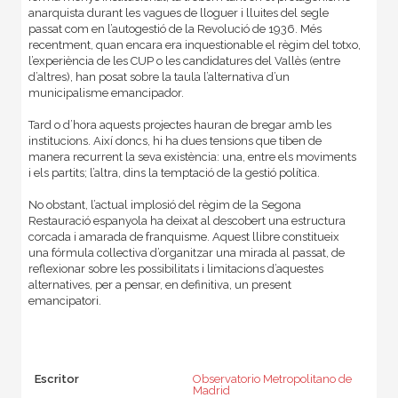
anarquista durant les vagues de lloguer i lluites del segle
passat com en l’autogestió de la Revolució de 1936. Més
recentment, quan encara era inquestionable el règim del totxo,
l’experiència de les CUP o les candidatures del Vallès (entre
d’altres), han posat sobre la taula l’alternativa d’un
municipalisme emancipador.
Tard o d’hora aquests projectes hauran de bregar amb les
institucions. Així doncs, hi ha dues tensions que tiben de
manera recurrent la seva existència: una, entre els moviments
i els partits; l’altra, dins la temptació de la gestió política.
No obstant, l’actual implosió del règim de la Segona
Restauració espanyola ha deixat al descobert una estructura
corcada i amarada de franquisme. Aquest llibre constitueix
una fórmula collectiva d’organitzar una mirada al passat, de
reflexionar sobre les possibilitats i limitacions d’aquestes
alternatives, per a pensar, en definitiva, un present
emancipatori.
Escritor
Observatorio Metropolitano de
Madrid