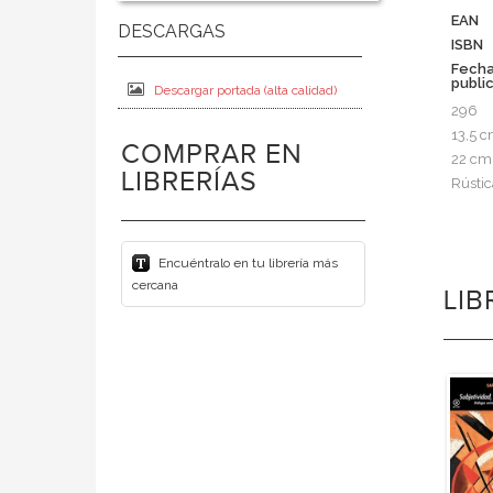
EAN
ISBN
Fech
publi
Descargar portada (alta calidad)
296
13,5 
COMPRAR EN
22 cm
LIBRERÍAS
Rústic
Encuéntralo en tu librería más
cercana
LI