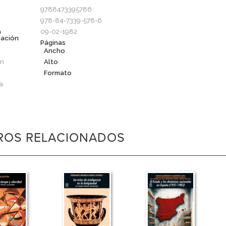
9788473395786
978-84-7339-578-6
a
09-02-1982
cación
Páginas
Ancho
cm
Alto
Formato
a
BROS RELACIONADOS