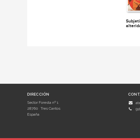
Subjet
alteri
DIRECCIÓN
CONT
Sector Foresta nº 1
at
28760
Tres Cantos
91
España