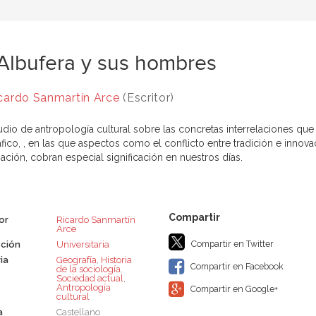
Albufera y sus hombres
cardo Sanmartín Arce
(Escritor)
udio de antropología cultural sobre las concretas interrelaciones qu
fico, , en las que aspectos como el conflicto entre tradición e innov
zación, cobran especial significación en nuestros días.
or
Ricardo Sanmartín
Arce
Compartir en Twitter
ción
Universitaria
ia
Geografía
,
Historia
Compartir en Facebook
de la sociología
,
Sociedad actual
,
Antropología
Compartir en Google+
cultural
a
Castellano