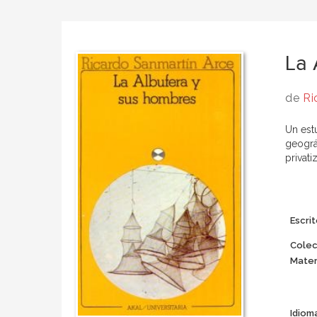
La 
de
Ri
Un est
geográ
privati
Escrit
Colec
Mater
Idiom