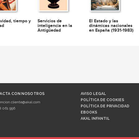
ividad, tiempo y
Servicios de
El Estado y las
dad
inteligencia en la
dinámicas nacionales
Antigüedad
en España (1931-1983)
ACTA CON NOSOTROS
AVISO LEGAL
POLÍTICA DE COOKIES
encion.cliente@akal.com
POLÍTICA DE PRIVACIDAD
8 061 996
EBOOKS
AKAL INFANTIL