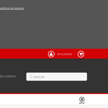
política de cookies
.
MI CUENTA
NES SOMOS?