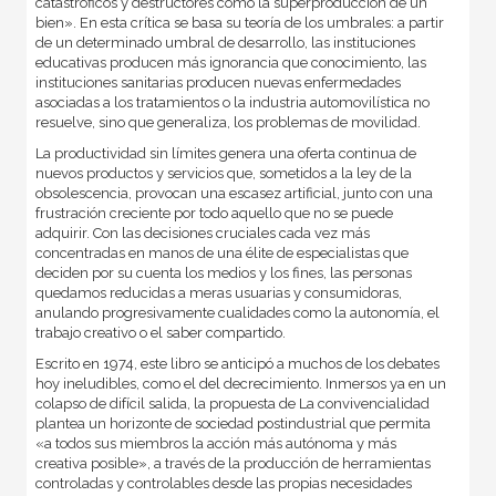
catastróficos y destructores como la superproducción de un
bien». En esta crítica se basa su teoría de los umbrales: a partir
de un determinado umbral de desarrollo, las instituciones
educativas producen más ignorancia que conocimiento, las
instituciones sanitarias producen nuevas enfermedades
asociadas a los tratamientos o la industria automovilística no
resuelve, sino que generaliza, los problemas de movilidad.
La productividad sin límites genera una oferta continua de
nuevos productos y servicios que, sometidos a la ley de la
obsolescencia, provocan una escasez artificial, junto con una
frustración creciente por todo aquello que no se puede
adquirir. Con las decisiones cruciales cada vez más
concentradas en manos de una élite de especialistas que
deciden por su cuenta los medios y los fines, las personas
quedamos reducidas a meras usuarias y consumidoras,
anulando progresivamente cualidades como la autonomía, el
trabajo creativo o el saber compartido.
Escrito en 1974, este libro se anticipó a muchos de los debates
hoy ineludibles, como el del decrecimiento. Inmersos ya en un
colapso de difícil salida, la propuesta de La convivencialidad
plantea un horizonte de sociedad postindustrial que permita
«a todos sus miembros la acción más autónoma y más
creativa posible», a través de la producción de herramientas
controladas y controlables desde las propias necesidades