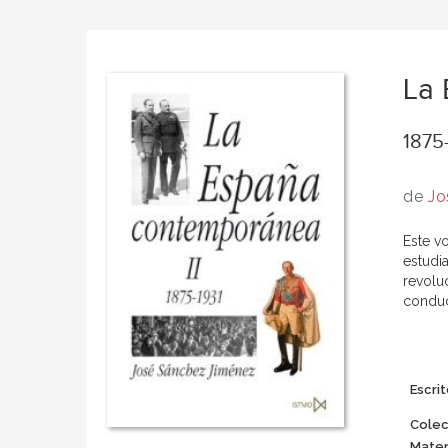
La 
1875
de
Jo
Este v
estudi
revoluc
conduc
Escrit
Colec
Mater