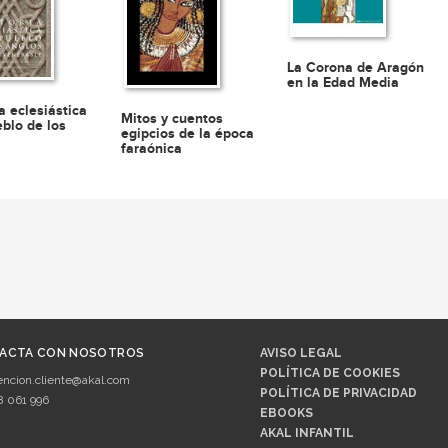
La Corona de Aragón
en la Edad Media
a eclesiástica
Mitos y cuentos
eblo de los
egipcios de la época
faraónica
ACTA CON NOSOTROS
AVISO LEGAL
POLÍTICA DE COOKIES
encion.cliente@akal.com
POLÍTICA DE PRIVACIDAD
8 061 996
EBOOKS
AKAL INFANTIL