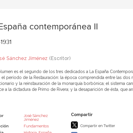
España contemporánea II
-1931
sé Sánchez Jiménez
(Escritor)
olumen es el segundo de los tres dedicados a La España Contemporá
a el período de la Restauración: la época comprendida entre las dos re
ionario y la reinstauración de la monarquía borbónica; el sistema cano
e a la dictadura de Primo de Rivera; y la desaparición de ésta, que ar
or
José Sánchez
Jiménez
Compartir en Twitter
ción
Fundamentos
ia
Historia
,
España
,