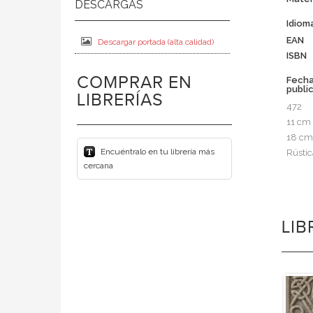
Idiom
EAN
Descargar portada (alta calidad)
ISBN
COMPRAR EN
Fech
publi
LIBRERÍAS
472
11 cm
18 cm
Encuéntralo en tu librería más
Rústic
cercana
LI