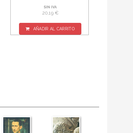
SIN IVA
20,19 €
AÑADIR AL CARRITO