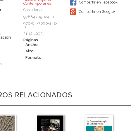
Compartir en Facebook
Contemporánea
a
Castellano
Compartir en Google+
9788470902420
978-84-7090-242-
0
a
31-12-1995
cación
Páginas
Ancho
Alto
Formato
a
BROS RELACIONADOS