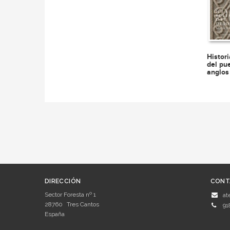
Histori
del pu
anglos
DIRECCIÓN
CONT
Sector Foresta nº 1
at
28760
Tres Cantos
91
España