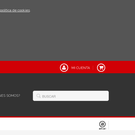
política de cookies
.
MI CUENTA
NES SOMOS?