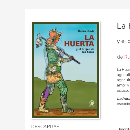
La 
y el 
de
Ru
La Huer
agricul
agricul
amor y 
especul
La huer
espacio
Escrit