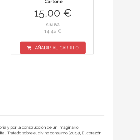
Cartoné
15,00 €
SIN IVA
14,42 €
AÑADIR AL CARRITO
ia y por la construcción de un imaginario
pital. Tratado sobre el divino consumo (2013), El corazón