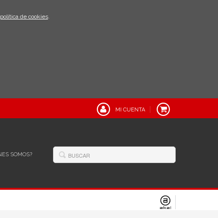
política de cookies
.
MI CUENTA
NES SOMOS?