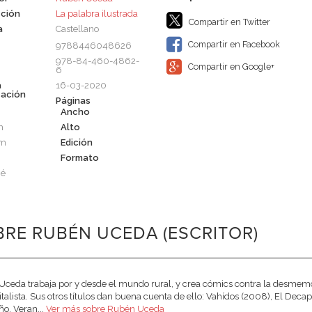
ción
La palabra ilustrada
Compartir en Twitter
a
Castellano
Compartir en Facebook
9788446048626
978-84-460-4862-
Compartir en Google+
6
a
16-03-2020
cación
Páginas
Ancho
m
Alto
cm
Edición
Formato
né
RE RUBÉN UCEDA (ESCRITOR)
ceda trabaja por y desde el mundo rural, y crea cómics contra la desmemor
italista. Sus otros títulos dan buena cuenta de ello: Vahídos (2008), El Deca
ño. Veran...
Ver más sobre Rubén Uceda