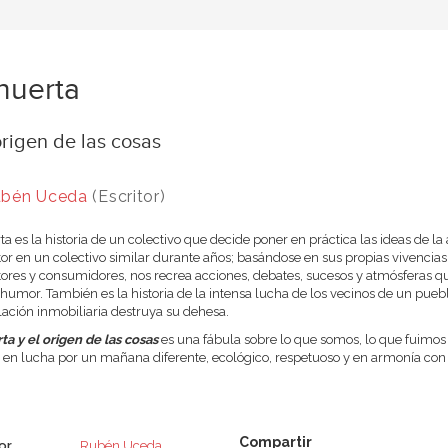
huerta
origen de las cosas
bén Uceda
(Escritor)
ta es la historia de un colectivo que decide poner en práctica las ideas de la
tor en un colectivo similar durante años; basándose en sus propias vivencias
tores y consumidores, nos recrea acciones, debates, sucesos y atmósferas q
humor. También es la historia de la intensa lucha de los vecinos de un pueblo
ación inmobiliaria destruya su dehesa.
ta y el origen de las cosas
es una fábula sobre lo que somos, lo que fuimo
 en lucha por un mañana diferente, ecológico, respetuoso y en armonía co
or
Rubén Uceda