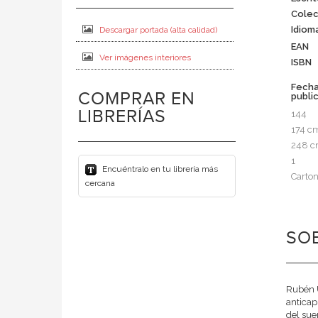
Colec
Idiom
Descargar portada (alta calidad)
EAN
Ver imágenes interiores
ISBN
Fech
COMPRAR EN
publi
LIBRERÍAS
144
174 c
248 
1
Encuéntralo en tu librería más
Carto
cercana
SOB
Rubén U
anticap
del sue