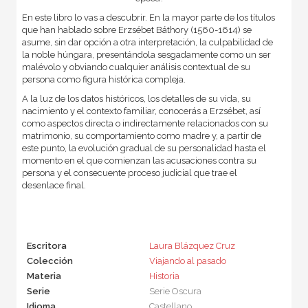
En este libro lo vas a descubrir. En la mayor parte de los títulos
que han hablado sobre Erzsébet Báthory (1560-1614) se
asume, sin dar opción a otra interpretación, la culpabilidad de
la noble húngara, presentándola sesgadamente como un ser
malévolo y obviando cualquier análisis contextual de su
persona como figura histórica compleja.
A la luz de los datos históricos, los detalles de su vida, su
nacimiento y el contexto familiar, conocerás a Erzsébet, así
como aspectos directa o indirectamente relacionados con su
matrimonio, su comportamiento como madre y, a partir de
este punto, la evolución gradual de su personalidad hasta el
momento en el que comienzan las acusaciones contra su
persona y el consecuente proceso judicial que trae el
desenlace final.
Escritora
Laura Blázquez Cruz
Colección
Viajando al pasado
Materia
Historia
Serie
Serie Oscura
Idioma
Castellano