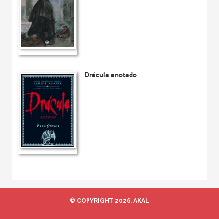
Drácula anotado
© COPYRIGHT 2026, AKAL