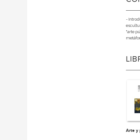
- Intro
escultu
"arte p
metáfor
LI
Arte y