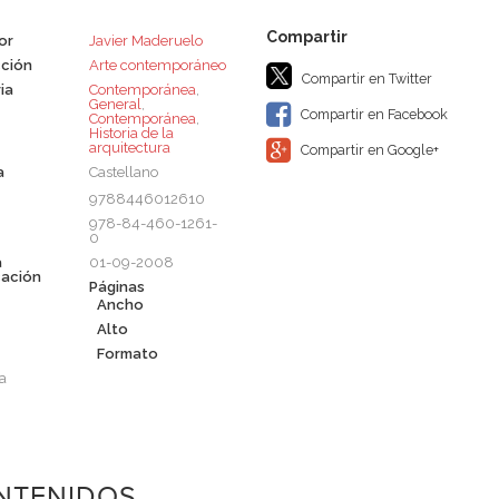
or
Javier Maderuelo
ción
Arte contemporáneo
Compartir en Twitter
ia
Contemporánea
,
General
,
Compartir en Facebook
Contemporánea
,
Historia de la
arquitectura
Compartir en Google+
a
Castellano
9788446012610
978-84-460-1261-
0
a
01-09-2008
cación
Páginas
Ancho
Alto
Formato
a
NTENIDOS