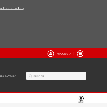
política de cookies
.
MI CUENTA
NES SOMOS?