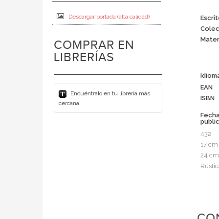
Descargar portada (alta calidad)
Escrit
Colec
Mater
COMPRAR EN
LIBRERÍAS
Idiom
EAN
Encuéntralo en tu librería más
ISBN
cercana
Fech
publi
432
17 cm
24 cm
Rústic
CO