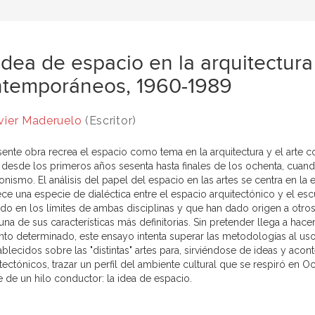
idea de espacio en la arquitectura 
temporáneos, 1960-1989
vier Maderuelo
(Escritor)
sente obra recrea el espacio como tema en la arquitectura y el arte
 desde los primeros años sesenta hasta finales de los ochenta, cuand
onismo. El análisis del papel del espacio en las artes se centra en l
ece una especie de dialéctica entre el espacio arquitectónico y el es
do en los límites de ambas disciplinas y que han dado origen a otro
a de sus características más definitorias. Sin pretender llega a hacer
o determinado, este ensayo intenta superar las metodologías al uso 
blecidos sobre las "distintas" artes para, sirviéndose de ideas y acontec
tectónicos, trazar un perfil del ambiente cultural que se respiró en O
e de un hilo conductor: la idea de espacio.