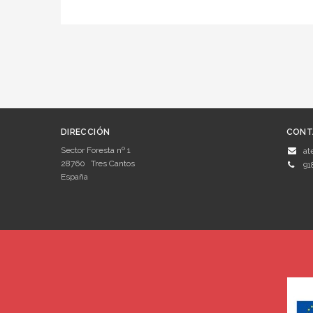
DIRECCIÓN
CONT
Sector Foresta nº 1
at
28760
Tres Cantos
91
España