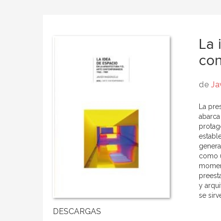
La 
con
de
Ja
La pre
abarca
protag
establ
genera
como un
moment
preesta
y arqui
se sirv