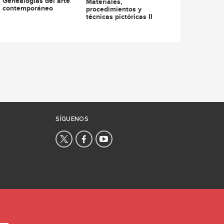
Genealogías del arte
Materiales,
contemporáneo
procedimientos y
técnicas pictóricas II
SÍGUENOS