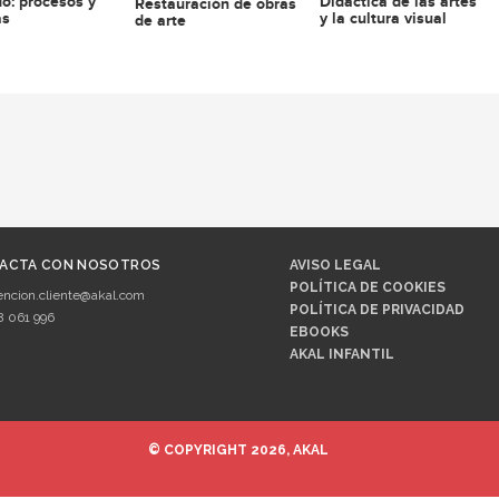
o: procesos y
Didáctica de las artes
Restauración de obras
as
y la cultura visual
de arte
ACTA CON NOSOTROS
AVISO LEGAL
POLÍTICA DE COOKIES
encion.cliente@akal.com
POLÍTICA DE PRIVACIDAD
8 061 996
EBOOKS
AKAL INFANTIL
© COPYRIGHT 2026, AKAL