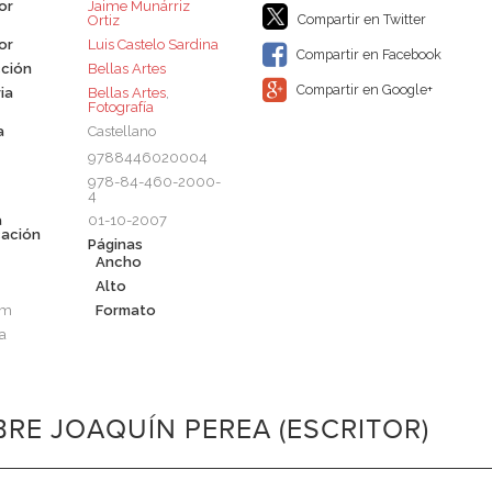
or
Jaime Munárriz
Compartir en Twitter
Ortiz
or
Luis Castelo Sardina
Compartir en Facebook
ción
Bellas Artes
Compartir en Google+
ia
Bellas Artes
,
Fotografía
a
Castellano
9788446020004
978-84-460-2000-
4
a
01-10-2007
cación
Páginas
Ancho
Alto
cm
Formato
a
RE JOAQUÍN PEREA (ESCRITOR)