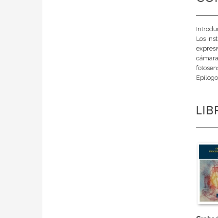
Introdu
Los ins
expresi
cámara 
fotosen
Epílogo
LI