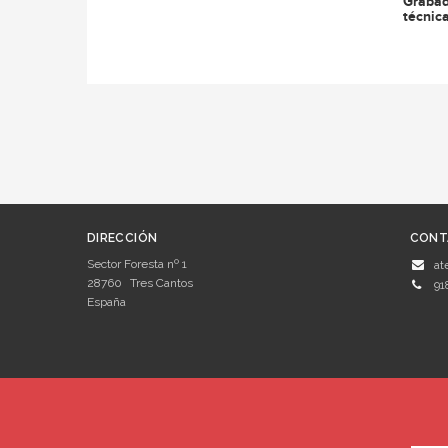
Grabad
técnic
DIRECCIÓN
CONT
Sector Foresta nº 1
at
28760
Tres Cantos
91
España