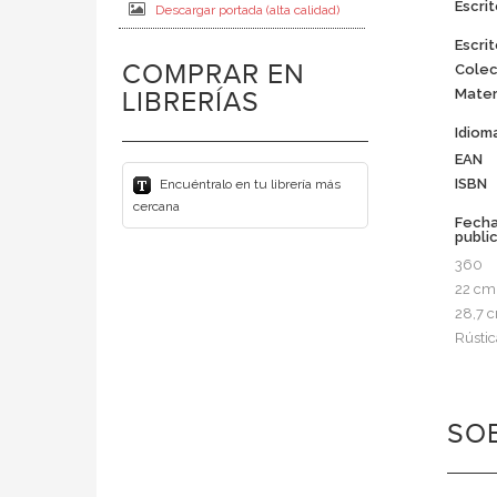
Escrit
Descargar portada (alta calidad)
Escrit
COMPRAR EN
Colec
Mater
LIBRERÍAS
Idiom
EAN
ISBN
Encuéntralo en tu librería más
cercana
Fech
publi
360
22 cm
28,7 
Rústic
SOB