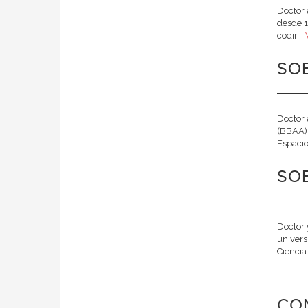
Doctor 
desde 1
codir...
SOB
Doctor 
(BBAA) 
Espacio,
SOB
Doctor 
univers
Ciencia 
CO