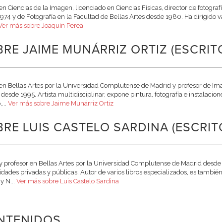
en Ciencias de la Imagen, licenciado en Ciencias Físicas, director de fotogr
974 y de Fotografía en la Facultad de Bellas Artes desde 1980. Ha dirigido 
Ver más sobre Joaquín Perea
RE JAIME MUNÁRRIZ ORTIZ (ESCRIT
en Bellas Artes por la Universidad Complutense de Madrid y profesor de Ima
desde 1995. Artista multidisciplinar, expone pintura, fotografía e instalacione
...
Ver más sobre Jaime Munárriz Ortiz
RE LUIS CASTELO SARDINA (ESCRIT
y profesor en Bellas Artes por la Universidad Complutense de Madrid desde 
idades privadas y públicas. Autor de varios libros especializados, es tambi
y N...
Ver más sobre Luis Castelo Sardina
NTENIDOS