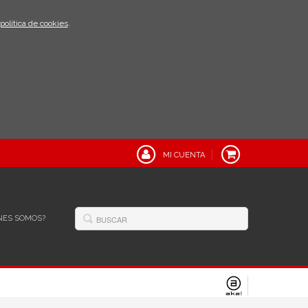
política de cookies
.
MI CUENTA
NES SOMOS?