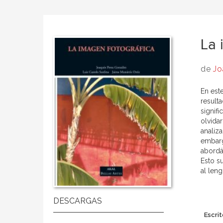
La 
de
Jo
En est
resulta
signifi
olvida
analiz
embarg
abordá
Esto s
al leng
Escrit