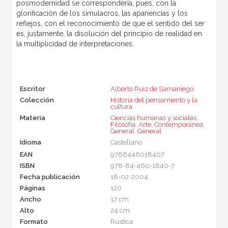
posmodernidad se correspondería, pues, con la
glorificación de los simulacros, las apariencias y los
reflejos, con el reconocimiento de que el sentido del ser
es, justamente, la disolución del principio de realidad en
la multiplicidad de interpretaciones.
Escritor
Alberto Ruiz de Samaniego
Colección
Historia del pensamiento y la
cultura
Materia
Ciencias humanas y sociales
,
Filosofía
,
Arte
,
Contemporánea
,
General
,
General
Idioma
Castellano
EAN
9788446018407
ISBN
978-84-460-1840-7
Fecha publicación
18-02-2004
Páginas
120
Ancho
17 cm
Alto
24 cm
Formato
Rústica