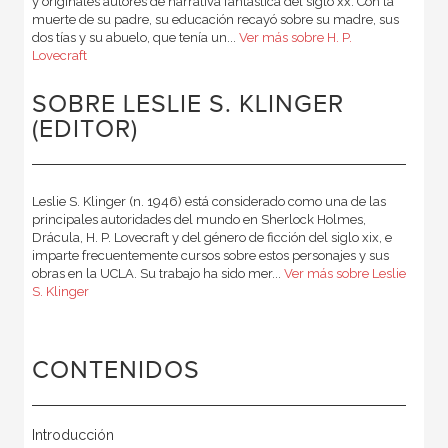
y originales autores de narrativa fantástica del siglo xx. Con la
muerte de su padre, su educación recayó sobre su madre, sus
dos tías y su abuelo, que tenía un...
Ver más sobre H. P.
Lovecraft
SOBRE LESLIE S. KLINGER
(EDITOR)
Leslie S. Klinger (n. 1946) está considerado como una de las
principales autoridades del mundo en Sherlock Holmes,
Drácula, H. P. Lovecraft y del género de ficción del siglo xix, e
imparte frecuentemente cursos sobre estos personajes y sus
obras en la UCLA. Su trabajo ha sido mer...
Ver más sobre Leslie
S. Klinger
CONTENIDOS
Introducción