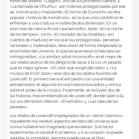
fondo del océano. «Dagon», uno de sus primeros cuentos, y
«La llamada de Cthulhu», son historias protagonizadas por ese
se, monstruoso y maloliente «El horror de Dunwich» es otra
popular «historia de monstruos», en la que unos científicos se
enfrentan a una criatura invisible de otra dimensión. En un
tono más de ciencia ficción que terrorífico, tanto «En la noche
de los tiempos», como «El morador de las tinieblas» son
cuentos de madurez en los que sus protagonistas, personas
racionales y materialistas, descubren de forma inesperada la
enormidad del universo, lo que les acarreará consecuencias
inimaginables. «La sombra sobre Innsmouth» es el mejor de
sus relatos acerca de los peligros de sacar a la luz un pasado
que es mejor ignorar. «El color que surgió del cielo» y «La
música de Erich Zann» eran dos de los relatos favoritos de
Lovecraft. El primero narra el encuentro con una entidad
extraterrestre; el segundo es una historia evocadora y onírica
sobre el poder de la música. Finalmente, se incluyen dos de
las historias más emblemáticas de Lovecraft, donde salen a la
luz sus demonios internos: «El extraño» y «Las ratas de las
paredes».
Los relatos de Lovecraft impregnados de un «terror cósmico»
inquietante nos revelan aspectos secretos del universo que
nunca hubiéramos imaginado que existieran. Si el lector
experimenta un escalofrío al leerlos, y si su corazón no puede
soportar la impresión, siempre puede cerrar el libro…