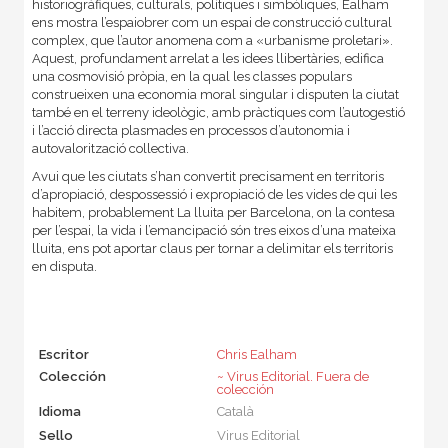
historiogràfiques, culturals, polítiques i simbòliques, Ealham
ens mostra l’espaiobrer com un espai de construcció cultural
complex, que l’autor anomena com a «urbanisme proletari».
Aquest, profundament arrelat a les idees llibertàries, edifica
una cosmovisió pròpia, en la qual les classes populars
construeixen una economia moral singular i disputen la ciutat
també en el terreny ideològic, amb pràctiques com l’autogestió
i l’acció directa plasmades en processos d’autonomia i
autovalorització collectiva.
Avui que les ciutats s’han convertit precisament en territoris
d’apropiació, despossessió i expropiació de les vides de qui les
habitem, probablement La lluita per Barcelona, on la contesa
per l’espai, la vida i l’emancipació són tres eixos d’una mateixa
lluita, ens pot aportar claus per tornar a delimitar els territoris
en disputa.
Escritor
Chris Ealham
Colección
~ Virus Editorial. Fuera de
colección
Idioma
Català
Sello
Virus Editorial