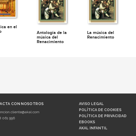
ica en el
o
Antología de la
La música del
música del
Renacimiento
Renacimiento
ACTA CON NOSOTROS
AVISO LEGAL
POLÍTICA DE COOKIES
encion.cliente@akal.com
POLÍTICA DE PRIVACIDAD
8 061 996
EBOOKS
AKAL INFANTIL