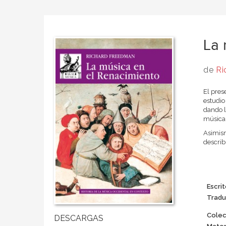
La 
de
Ri
El pres
estudio
dando l
música,
Asimism
describ
Escrit
Tradu
Colec