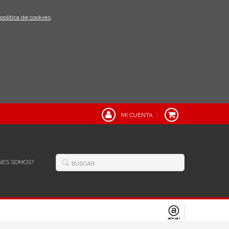
política de cookies
.
MI CUENTA
NES SOMOS?