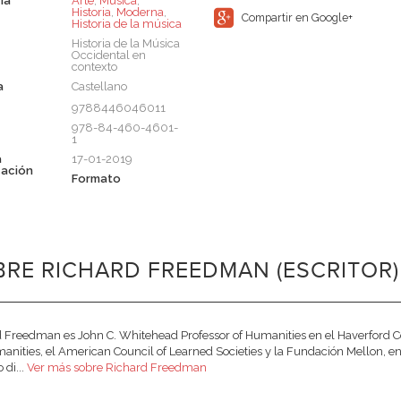
ia
Arte
,
Música
,
Historia
,
Moderna
,
Compartir en Google+
Historia de la música
Historia de la Música
Occidental en
contexto
a
Castellano
9788446046011
978-84-460-4601-
1
a
17-01-2019
cación
Formato
RE RICHARD FREEDMAN (ESCRITOR)
 Freedman es John C. Whitehead Professor of Humanities en el Haverford 
anities, el American Council of Learned Societies y la Fundación Mellon, en
 di...
Ver más sobre Richard Freedman