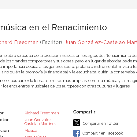
música en el Renacimiento
chard Freedman
(Escritor),
Juan González-Castelao Mar
ente libro se ocupa de la creación musical en los siglos del Renacimiento de
 de los grandes compositores y sus obras, pero, en lugar de abordarlos de ma
a importancia debida a los géneros sacro, profano e instrumental, invita a lo
 sino quién la promovía (y financiaba) y la escuchaba, quién la conservaba y p
o, el ocuparse de temas de miras más amplias, como la música y la imaginaci
ir los encuentros musicales de los europeos con otras culturas y lugares.
or
Richard Freedman
ctor
Juan González-
Compartir en Twitter
Castelao Martínez
ción
Música
Compartir en Facebook