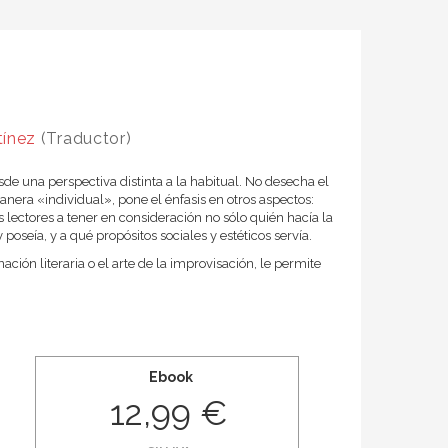
tínez
(Traductor)
sde una perspectiva distinta a la habitual. No desecha el
nera «individual», pone el énfasis en otros aspectos:
s lectores a tener en consideración no sólo quién hacía la
oseía, y a qué propósitos sociales y estéticos servía.
ón literaria o el arte de la improvisación, le permite
Ebook
12,99 €