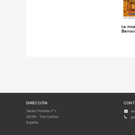
La mús
Barroc
DIRECCIÓN
CONT
Sector Foresta nº 1
at
28760
Tres Cantos
91
España