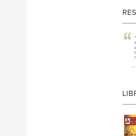
RE
—
LI