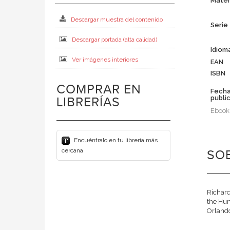
Mater
Descargar muestra del contenido
Serie
Descargar portada (alta calidad)
Idiom
Ver imágenes interiores
EAN
ISBN
COMPRAR EN
Fech
publi
LIBRERÍAS
Ebook
Encuéntralo en tu librería más
cercana
SOB
Richard
the Hum
Orlando