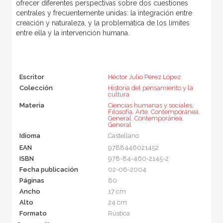
ofrecer diferentes perspectivas sobre dos cuestiones
centrales y frecuentemente unidas: la integración entre
creación y naturaleza, y la problemática de los límites
entre ella y la intervención humana.
Escritor
Héctor Julio Pérez López
Colección
Historia del pensamiento y la
cultura
Materia
Ciencias humanas y sociales
,
Filosofía
,
Arte
,
Contemporánea
,
General
,
Contemporánea
,
General
Idioma
Castellano
EAN
9788446021452
ISBN
978-84-460-2145-2
Fecha publicación
02-06-2004
Páginas
80
Ancho
17 cm
Alto
24 cm
Formato
Rústica