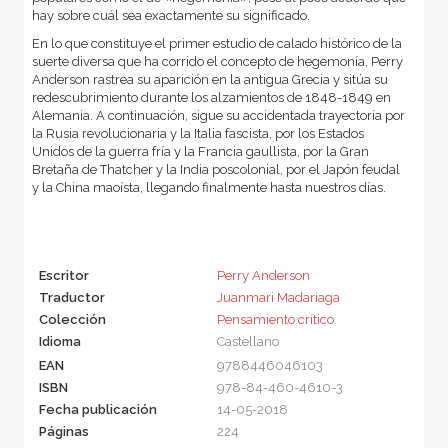
hay sobre cuál sea exactamente su significado.
En lo que constituye el primer estudio de calado histórico de la
suerte diversa que ha corrido el concepto de hegemonía, Perry
Anderson rastrea su aparición en la antigua Grecia y sitúa su
redescubrimiento durante los alzamientos de 1848-1849 en
Alemania. A continuación, sigue su accidentada trayectoria por
la Rusia revolucionaria y la Italia fascista, por los Estados
Unidos de la guerra fría y la Francia gaullista, por la Gran
Bretaña de Thatcher y la India poscolonial, por el Japón feudal
y la China maoísta, llegando finalmente hasta nuestros días.
Escritor
Perry Anderson
Traductor
Juanmari Madariaga
Colección
Pensamiento crítico
Idioma
Castellano
EAN
9788446046103
ISBN
978-84-460-4610-3
Fecha publicación
14-05-2018
Páginas
224