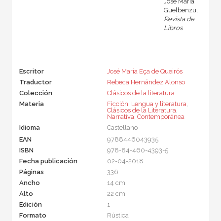
José María
Guelbenzu,
Revista de
Libros
Escritor
José Maria Eça de Queirós
Traductor
Rebeca Hernández Alonso
Colección
Clásicos de la literatura
Materia
Ficción
,
Lengua y literatura
,
Clásicos de la Literatura
,
Narrativa
,
Contemporánea
Idioma
Castellano
EAN
9788446043935
ISBN
978-84-460-4393-5
Fecha publicación
02-04-2018
Páginas
336
Ancho
14 cm
Alto
22 cm
Edición
1
Formato
Rústica