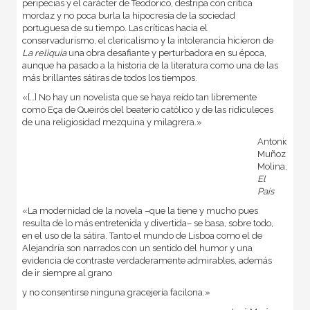
peripecias y el carácter de Teodorico, destripa con crítica
mordaz y no poca burla la hipocresía de la sociedad
portuguesa de su tiempo. Las críticas hacia el
conservadurismo, el clericalismo y la intolerancia hicieron de
La reliquia
una obra desafiante y perturbadora en su época,
aunque ha pasado a la historia de la literatura como una de las
más brillantes sátiras de todos los tiempos.
«[…] No hay un novelista que se haya reído tan libremente
como Eça de Queirós del beaterío católico y de las ridiculeces
de una religiosidad mezquina y milagrera.»
Antonio
Muñoz
Molina,
El
País
«La modernidad de la novela –que la tiene y mucho pues
resulta de lo más entretenida y divertida– se basa, sobre todo,
en el uso de la sátira. Tanto el mundo de Lisboa como el de
Alejandría son narrados con un sentido del humor y una
evidencia de contraste verdaderamente admirables, además
de ir siempre al grano
y no consentirse ninguna gracejería facilona.»