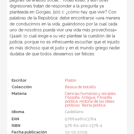
digresiones tratan de responder a la pregunta ya
planteada en Gorgias, 500 c: ¿cómo hay que vivir? Con
palabras de la República: debe encontrarse «una manera
de conducirnos en la vida, guiándonos por la cual cada
uno de nosotros pueda vivir una vida más provechosa»
(344e), lo cual exige a su vez plantear la cuestión de la
justicia, porque no es infrecuente escuchar que el injusto
es más dichoso que el justo y en el mundo griego nadie
dudaba de que todos deseamos ser felices.
Escritor
Platón
Colección
Básica de bolsillo
Materia
Ciencias humanas y sociales
,
Filosofía
,
Antigua
,
Filosofía
política
,
Historia de las ideas
políticas
,
Teoría política
Idioma
Castellano
EAN
9788446023784
ISBN
978-84-460-2378-4
Fecha publicación
02-02-2009