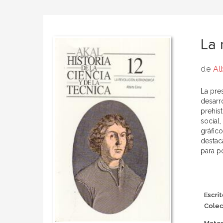
La 
de
Al
La pres
desarr
prehist
social,
gráfico
destac
para po
Escrit
Colec