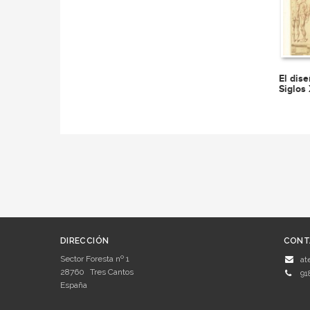
El dise
Siglos
DIRECCIÓN
CONT
Sector Foresta nº 1
at
28760
Tres Cantos
91
España