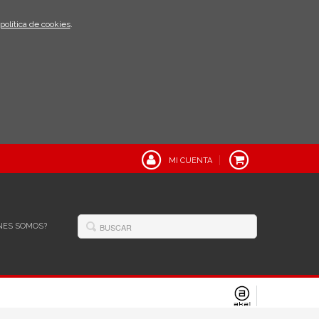
política de cookies
.
MI CUENTA
NES SOMOS?