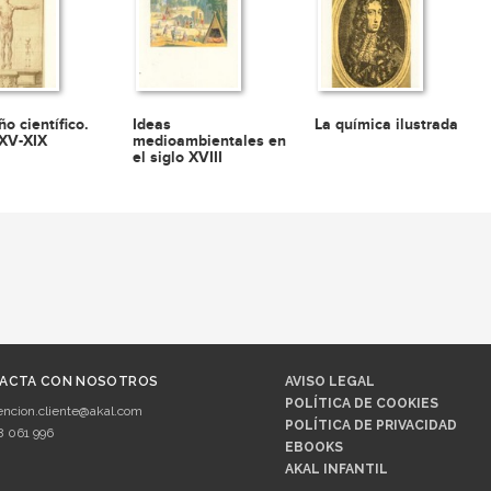
ño científico.
Ideas
La química ilustrada
 XV-XIX
medioambientales en
el siglo XVIII
ACTA CON NOSOTROS
AVISO LEGAL
POLÍTICA DE COOKIES
encion.cliente@akal.com
POLÍTICA DE PRIVACIDAD
8 061 996
EBOOKS
AKAL INFANTIL