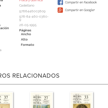
ia
Física y Química
Compartir en Facebook
a
Castellano
Compartir en Google+
9788446003809
978-84-460-0380-
9
a
26-05-1995
cación
Páginas
Ancho
Alto
Formato
a
BROS RELACIONADOS