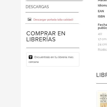
Mater
Idiom
EAN
ISBN
Descargar portada (alta calidad)
Fech
publi
COMPRAR EN
40
LIBRERÍAS
17 cm
24 cm
Rústic
Encuéntralo en tu librería más
cercana
LI