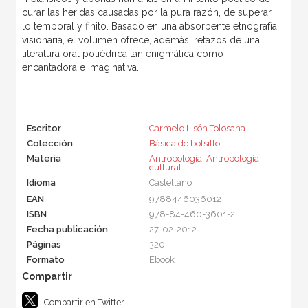
curar las heridas causadas por la pura razón, de superar
lo temporal y finito. Basado en una absorbente etnografía
visionaria, el volumen ofrece, además, retazos de una
literatura oral poliédrica tan enigmática como
encantadora e imaginativa.
Escritor
Carmelo Lisón Tolosana
Colección
Básica de bolsillo
Materia
Antropología
,
Antropología
cultural
Idioma
Castellano
EAN
9788446036012
ISBN
978-84-460-3601-2
Fecha publicación
27-02-2012
Páginas
320
Formato
Ebook
Compartir en Twitter