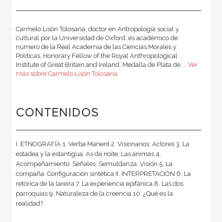
Carmelo Lisón Tolosana, doctor en Antropología social y
cultural por la Universidad de Oxford, es académico de
número de la Real Academia de las Ciencias Morales y
Políticas, Honorary Fellow of the Royal Anthropological
Institute of Great Britain and Ireland, Medalla de Plata de ...
Ver
más sobre Carmelo Lisón Tolosana
CONTENIDOS
I. ETNOGRAFÍA 1. Verba Manent 2. Visionarios. Actores 3. La
estadea y la estantigua. As da noite. Las ánimas 4.
Acompañamiento. Señales. Semuldanza. Visión 5. La
compaña. Configuración sintética II. INTERPRETACIÓN 6. La
retórica de la lareira 7. La experiencia epifánica 8. Las dos
parroquias 9. Naturaleza de la creencia 10. ¿Qué es la
realidad?