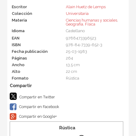
Escritor
Alain Huetz de Lemps
Colección
Universitaria
Materia
Ciencias humanas y sociales
,
Geografía
,
Física
Idioma
Castellano
EAN
9788473396523
ISBN
978-84-7339-652-3
Fecha publicación
25-03-1983
Páginas
264
Ancho
13,5 cm
Alto
22 cm
Formato
Rústica
Compartir en Twitter
Compartir en Facebook
Compartir en Google+
Rústica