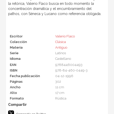
la retórica, Valerio Flaco busca en todo momento la
concentración dramática y el encumbramiento del
pathos, con Séneca y Lucano como referencia obligada.
Escritor
Valerio Flaco
Colección
Clásica
Materia
Antiguo
Serie
Latinos
Idioma
Castellano
EAN
9788446004493
ISBN
978-84-460-0449-3
Fecha publicación
04-12-1996
Páginas
302
Ancho
11 cm
Alto
17 cm
Formato
Rústica