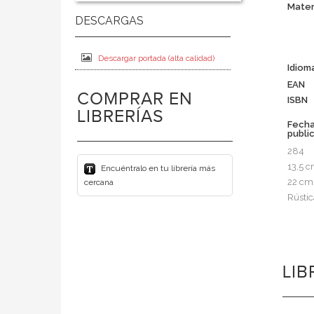
Mater
Descargar portada (alta calidad)
Idiom
EAN
COMPRAR EN
ISBN
LIBRERÍAS
Fech
publi
284
13,5 
Encuéntralo en tu librería más
22 cm
cercana
Rústic
LI