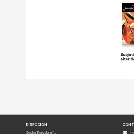
Subjet
alteri
DIRECCIÓN
CONT
Sector Foresta nº 1
at