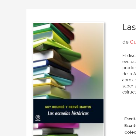
Las
de
Gu
El disc
evoluc
predom
de la 
aproxim
saber 
estruc
Escrit
Escrit
Colec