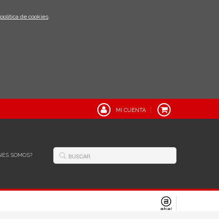
política de cookies
.
MI CUENTA
NES SOMOS?