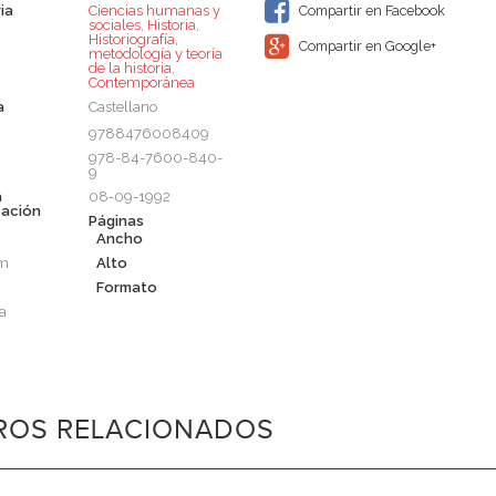
ia
Ciencias humanas y
Compartir en Facebook
sociales
,
Historia
,
Historiografía,
Compartir en Google+
metodología y teoría
de la historia
,
Contemporánea
a
Castellano
9788476008409
978-84-7600-840-
9
a
08-09-1992
cación
Páginas
Ancho
cm
Alto
Formato
a
BROS RELACIONADOS