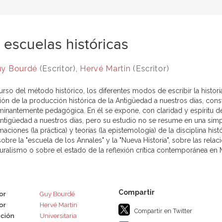
 escuelas históricas
y Bourdé
(Escritor),
Hervé Martin
(Escritor)
urso del método histórico, los diferentes modos de escribir la histori
ión de la producción histórica de la Antigüedad a nuestros días, const
inantemente pedagógica. En él se expone, con claridad y espíritu de s
Antigüedad a nuestros días, pero su estudio no se resume en una simpl
aciones (la práctica) y teorías (la epistemología) de la disciplina his
sobre la "escuela de los Annales" y la "Nueva Historia", sobre las rel
turalismo o sobre el estado de la reflexión crítica contemporánea en 
or
Guy Bourdé
or
Hervé Martin
Compartir en Twitter
ción
Universitaria