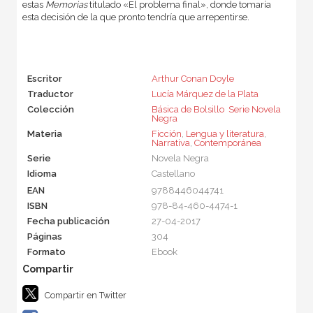
estas
Memorias
titulado «El problema final», donde tomaría
esta decisión de la que pronto tendría que arrepentirse.
Escritor
Arthur Conan Doyle
Traductor
Lucía Márquez de la Plata
Colección
Básica de Bolsillo  Serie Novela
Negra
Materia
Ficción
,
Lengua y literatura
,
Narrativa
,
Contemporánea
Serie
Novela Negra
Idioma
Castellano
EAN
9788446044741
ISBN
978-84-460-4474-1
Fecha publicación
27-04-2017
Páginas
304
Formato
Ebook
Compartir en Twitter