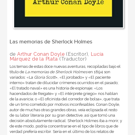
Las memorias de Sherlock Holmes
de
Arthur Conan Doyle
(Escritor),
Lucía
Márquez de la Plata
(Traductor)
Los temas de estas doce nuevas aventuras, recopiladas bajo el
título de
La memorias de Sherlock Holmes
en 1894 son
variados: «
La
Gloria Scott
»
, «
El jorobado»
y «
El paciente
interno»
tratan de dilucidar crímenes ocurridos en el pasado;
«
El tratado naval
» es una historia de espionaje; «
Los
hacendados de Reigate»
y «
El intérprete griego»
nos hablan
de la avaricia; o «
El oficinista del corredor de bolsa»
, que trata
de un timo cometido por motivos inconfesables. Conan Doyle,
autor de muchas otras grandes obras, veía eclipsada el resto
de su labor literaria por su gran detective, así que tomó una
decisión absolutamente radical: Sherlock Holmes iba a morir, y
de este modo, podría concentrarse en el tipo de libros que de
verdad prefería escribir. Sería en el último de los relatos de