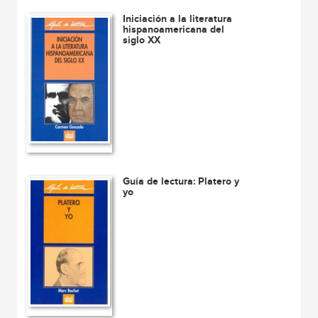
Iniciación a la literatura
hispanoamericana del
siglo XX
Guía de lectura: Platero y
yo