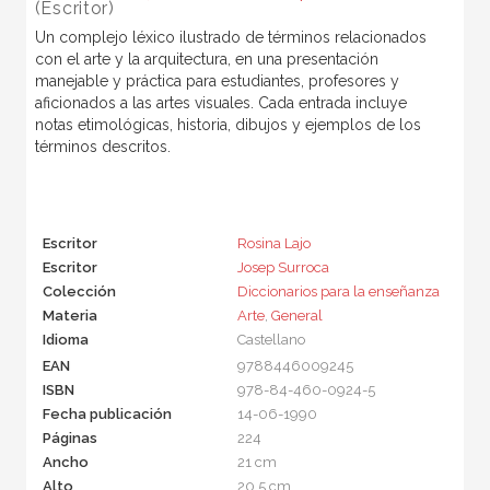
(Escritor)
Un complejo léxico ilustrado de términos relacionados
con el arte y la arquitectura, en una presentación
manejable y práctica para estudiantes, profesores y
aficionados a las artes visuales. Cada entrada incluye
notas etimológicas, historia, dibujos y ejemplos de los
términos descritos.
Escritor
Rosina Lajo
Escritor
Josep Surroca
Colección
Diccionarios para la enseñanza
Materia
Arte
,
General
Idioma
Castellano
EAN
9788446009245
ISBN
978-84-460-0924-5
Fecha publicación
14-06-1990
Páginas
224
Ancho
21 cm
Alto
20,5 cm