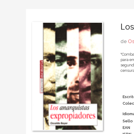
Los
de
Os
"Combat
para em
segundo
censura
Escrit
Colec
Idiom
Sello
EAN