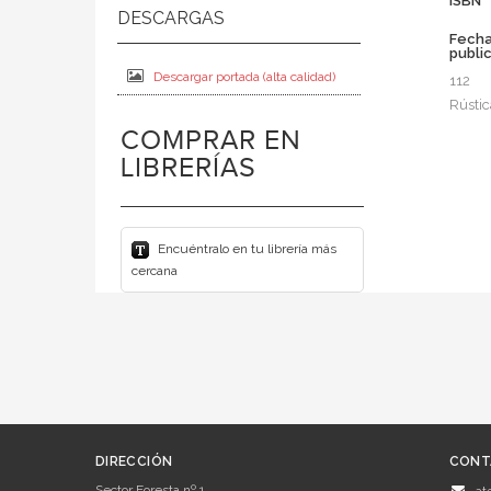
ISBN
Fech
publi
Descargar portada (alta calidad)
112
Rústic
COMPRAR EN
LIBRERÍAS
Encuéntralo en tu librería más
cercana
DIRECCIÓN
CONT
Sector Foresta nº 1
at