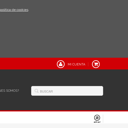
política de cookies
.
MI CUENTA
NES SOMOS?