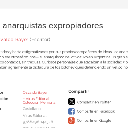
 anarquistas expropiadores
valdo Bayer
(Escritor)
idos y hasta estigmatizados por sus propios compañeros de ideas, los ana
plear otros términos— el anarquismo delictivo tuvo en Argentina un gran auge 
s contados, sin treguas. Curiosos personajes que atacaban a la sociedad ("b
ban agriamente la dictadura de los bolcheviques defendiendo un vellocino d
or
Osvaldo Bayer
ción
~ Virus Editorial.
Compartir en Twitter
Colección Memoria
a
Castellano
Compartir en Facebook
Virus Editorial
Compartir en Google+
9788496044326