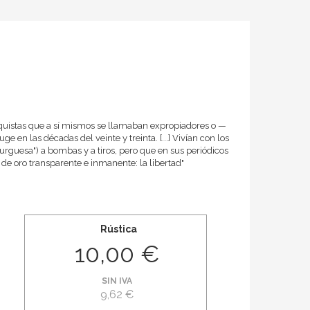
rquistas que a sí mismos se llamaban expropiadores o —
en las décadas del veinte y treinta. [...] Vivían con los
urguesa") a bombas y a tiros, pero que en sus periódicos
e oro transparente e inmanente: la libertad"
Rústica
10,00 €
SIN IVA
9,62 €