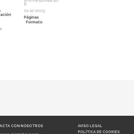
978-84-96044-32-
6
a
01-12-2003
cación
Páginas
Formato
a
ACTA CON NOSOTROS
AVISO LEGAL
POLÍTICA DE COOKIES
encion.cliente@akal.com