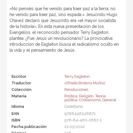
«No penséis que he venido para traer paz a la tierra; no
he venido para traer paz, sino espada.» Jesucristo Hugo
Chávez declaró que Jesucristo era «el mayor socialista
de la historia». En esta nueva presentación de los
Evangelios, el reconocido pensador Terry Eagleton
plantea: ¿Fue Jesús un revolucionario? La provocativa
introducción de Eagleton busca el radicalismo oculto en
la vida y el pensamiento de Jesús.
Escritor
Terry Eagleton
Traductor
Alfredo Brotons Muñoz
Colección
Revoluciones
Materia
Política
,
Religión
,
Teoría
política
,
Cristianismo
,
General
Idioma
Castellano
EAN
9788446028871
ISBN
978-84-460-2887-1
Fecha publicación
21-05-2012