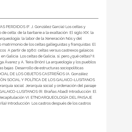
 PERDIDOS (F. J. González García) Los celtas y
 celta: de la barbarie a la exaltación  El siglo XIX: la
 arqueología: la labor de la Xeneración Nós y del
o matrimonio de los celtas galleguistas y franquistas  El
s  A partir de 1980: celtas versus castrexos galaicos 
 Galicia  Los celtas de Galicia, sí, pero ¿qué celtas? II.
Ávarez y A. Teira Brión) La arqueología y los pueblos
as bajas  Desarrollo de estructuras sociopolíticas
IDA SOCIAL DE LOS OBJETOS CASTREÑOS (A. González
IZACIÓN SOCIAL Y POLÍTICA DE LOS GALAICO-LUSITANOS
erarquía social  Jerarquía social y ordenación del paisaje 
GALAICO-LUSITANOS (R. Brañas Abad) Introducción  El
os  Recapitulación VI. ETNOARQUEOLOGÍA DEL PAISAJE
 Introducción  Los castros después de los castros