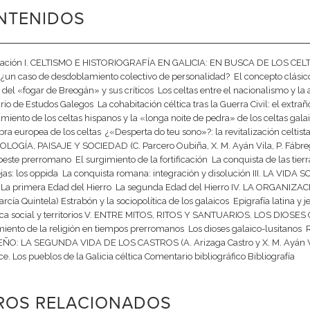
NTENIDOS
ación I. CELTISMO E HISTORIOGRAFÍA EN GALICIA: EN BUSCA DE LOS CELTAS
 ¿un caso de desdoblamiento colectivo de personalidad?  El concepto clásico de
 del «fogar de Breogán» y sus críticos  Los celtas entre el nacionalismo y la
io de Estudos Galegos  La cohabitación céltica tras la Guerra Civil: el extrañ
miento de los celtas hispanos y la «longa noite de pedra» de los celtas galaico
ra europea de los celtas  ¿«Desperta do teu sono»?: la revitalización celtista en
OGÍA, PAISAJE Y SOCIEDAD (C. Parcero Oubiña, X. M. Ayán Vila, P. Fábrega 
este prerromano  El surgimiento de la fortificación  La conquista de las tierr
as: los oppida  La conquista romana: integración y disolución III. LA V
) La primera Edad del Hierro  La segunda Edad del Hierro IV. LA ORGAN
arcía Quintela) Estrabón y la sociopolítica de los galaicos  Epigrafía latina y j
a social y territorios V. ENTRE MITOS, RITOS Y SANTUARIOS. LOS DIOSES 
iento de la religión en tiempos prerromanos  Los dioses galaico-lusitan
O: LA SEGUNDA VIDA DE LOS CASTROS (A. Arizaga Castro y X. M. Ayán Vila)
e. Los pueblos de la Galicia céltica Comentario bibliográfico Bibliografía
BROS RELACIONADOS