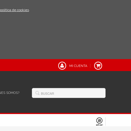
política de cookies
.
MI CUENTA
NES SOMOS?