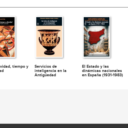
ividad, tiempo y
Servicios de
El Estado y las
dad
inteligencia en la
dinámicas nacionales
Antigüedad
en España (1931-1983)