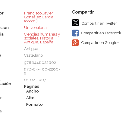
or
Francisco Javier
González García
(coord.)
Compartir en Twitter
ción
Universitaria
Compartir en Facebook
ia
Ciencias humanas y
sociales
,
Historia
,
Antigua
,
España
Compartir en Google+
Antigua
a
Castellano
9788446022602
978-84-460-2260-
2
a
01-02-2007
cación
Páginas
Ancho
cm
Alto
Formato
a