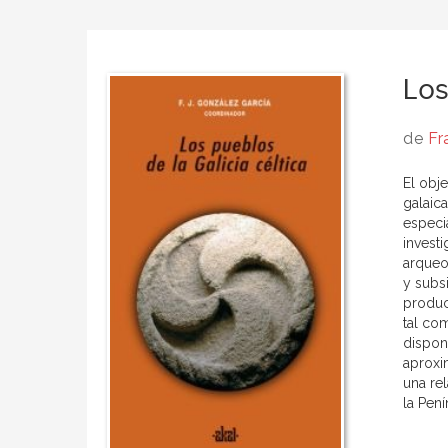
Los
de
Fr
El obje
galaic
especi
invest
arqueo
y subsi
producc
tal co
dispon
aproxi
una rel
la Pení