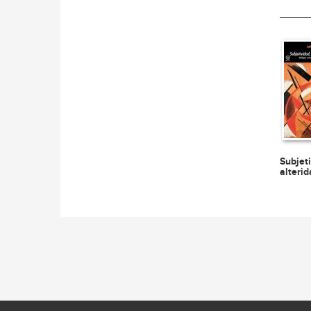
Subjet
alteri