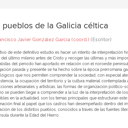
 pueblos de la Galicia céltica
ancisco Javier González García (coord.)
(Escritor)
tivo de este definitivo estudio es hacer un intento de interpretación his
a del último milenio antes de Cristo y recoger las últimas y más impo
alistas del periodo han aportado en relación con el noroeste peninsul
igación pasada y presente se ha hecho sobre la época prerromana ga
lógicos que nos permiten comprender la sociedad, con especial aten
stencia, la ocupación del territorio y la cultura material contemplada
iones artesanales y artísticas; las formas de organización político-so
mo se pueden llegar a comprender a la luz de la interpretación de l
ibles en la actualidad, son los temas principales que estructuran es
mación final al papel que los castros han desempeñado dentro del 
ación de los distintos pueblos, conocidos a través de las fuentes lite
nsula durante la Edad del Hierro.