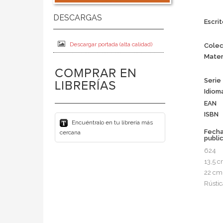
Escrit
Descargar portada (alta calidad)
Colec
Mater
COMPRAR EN
Serie
LIBRERÍAS
Idiom
EAN
ISBN
Encuéntralo en tu librería más
Fech
cercana
publi
624
13,5 
22 cm
Rústic