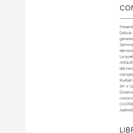
CO
Present
Galicia:
génesis
Seminar
derroca
La quieb
ARQUEOL
del noro
complej
Ruibal
(M. V. G
Dinámic
conocim
CASTREÑ
Apéndic
LI