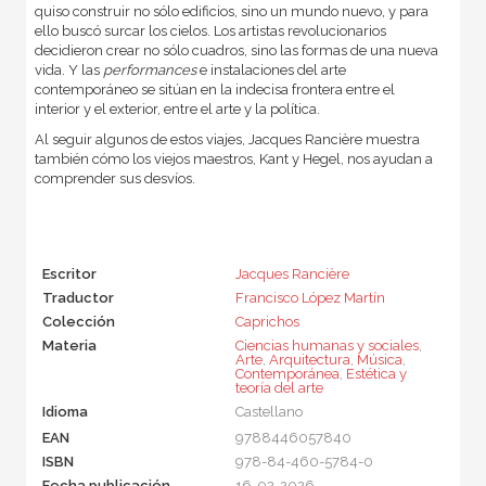
quiso construir no sólo edificios, sino un mundo nuevo, y para
ello buscó surcar los cielos. Los artistas revolucionarios
decidieron crear no sólo cuadros, sino las formas de una nueva
vida. Y las
performances
e instalaciones del arte
contemporáneo se sitúan en la indecisa frontera entre el
interior y el exterior, entre el arte y la política.
Al seguir algunos de estos viajes, Jacques Rancière muestra
también cómo los viejos maestros, Kant y Hegel, nos ayudan a
comprender sus desvíos.
Escritor
Jacques Rancière
Traductor
Francisco López Martín
Colección
Caprichos
Materia
Ciencias humanas y sociales
,
Arte
,
Arquitectura
,
Música
,
Contemporánea
,
Estética y
teoría del arte
Idioma
Castellano
EAN
9788446057840
ISBN
978-84-460-5784-0
Fecha publicación
16-02-2026