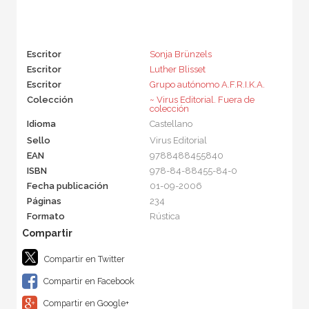
Escritor
Sonja Brünzels
Escritor
Luther Blisset
Escritor
Grupo autónomo A.F.R.I.K.A.
Colección
~ Virus Editorial. Fuera de
colección
Idioma
Castellano
Sello
Virus Editorial
EAN
9788488455840
ISBN
978-84-88455-84-0
Fecha publicación
01-09-2006
Páginas
234
Formato
Rústica
Compartir en Twitter
Compartir en Facebook
Compartir en Google+