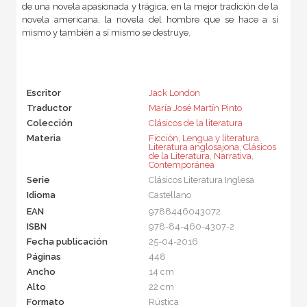
de una nov
ela apasionada y trágica, en la mejor tradición de la
novela americana, la novela del hombre que se hace a sí
mismo y también a sí mismo se destruye.
Escritor
Jack London
Traductor
María José Martín Pinto
Colección
Clásicos de la literatura
Materia
Ficción
,
Lengua y literatura
,
Literatura anglosajona
,
Clásicos
de la Literatura
,
Narrativa
,
Contemporánea
Serie
Clásicos Literatura Inglesa
Idioma
Castellano
EAN
9788446043072
ISBN
978-84-460-4307-2
Fecha publicación
25-04-2016
Páginas
448
Ancho
14 cm
Alto
22 cm
Formato
Rústica