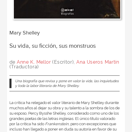
Mary Shelley
Su vida, su ficción, sus monstruos
de
Anne K. Mellor
(Escritor),
Ana Useros Martín
(Traductora)
Una biografía que revisa y pone en valor la vida, las inquietudes
y toda la labor literaria de Mary Shelley.
La crítica ha relegado el valor literario de Mary Shelley durante
muchos años al dejar su obra y su talento a la sombra de los de
su esposo, Percy Bysshe Shelley, considerado como uno de los
grandes poetas de las letras inglesas. El único título valorado
por la crítica ha sido
Frankenstein,
pero con excepciones que
incluso han llegado a poner en duda su autoría en favor de su