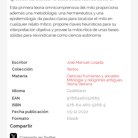
Esta primera teoría omnicomprensiva del mito proporciona
además una metodología, una hermenéutica y una
epistemología: da pautas claras para localizar el mito en
cualquier relato mítico, propone claves heurísticas para su
interpretación objetiva y provee la mitocrítica de unas bases
sólidas para reivindicarse como ciencia autónoma.
Escritor
José Manuel Losada
Colección
Textos
Materia
Ciencias humanas y sociales
,
Mitología y religiones antiguas
,
Teoría literaria
Idioma
Castellano
EAN
9788446052685
ISBN
978-84-460-5268-5
Fecha publicación
05-12-2022
Formato
Ebook
Compartir en Twitter