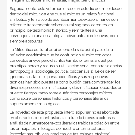
imaginario: esoterismo, fantasía, magia, ciencia ficción.
Seguidamente, este volumen ofrece un estudio del mito desde
dentro del mito. Sostiene que el mito es un relato funcional,
simbólico y temático de acontecimientos extraordinarios con
referente trascendente sobrenatural sagrado, carentes, en
principio, de testimonio histórico, y remitentes a una
cosmogonía o una escatología individuales o colectivas, pero
siempre absolutas.
La Mitocrítica cultural aquí defendida sale así al paso de la
reflexión académica que ha confundido el mito con otros
conceptos anejos pero distintos (símbolo, tema, arquetipo,
prototipo, héroe) y recusa su utilización servil por otras ciencias
(antropología, sociología, política, psicoanálisis). Lejos de ser
ignoradas, estas disciplinas científicas y sus respectivas
técnicas han sido puestas a contribución para comprender los
diversos procesos de mitificación y desmitificación operados en
nuestro tiempo, tanto sobre auténticos personajes míticos
como sobre personajes históricos y personajes literarios
supuestamente mitológicos.
La novedad de esta propuesta interdisciplinar no es abordada
en abstracto, sino contrastada a la luz de breves o extensos
análisis de numerosos textos literarios traídos a colación entre
las principales mitologías de nuestro entorno cultural
(grecolatinas, bíblicas, nórdicas, celtas, eslavas, etcétera).