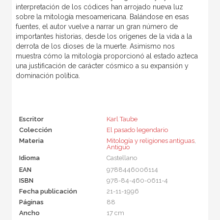
interpretación de los códices han arrojado nueva luz
sobre la mitología mesoamericana. Balándose en esas
fuentes, el autor vuelve a narrar un gran número de
importantes historias, desde los orígenes de la vida a la
derrota de los dioses de la muerte. Asimismo nos
muestra cómo la mitología proporcionó al estado azteca
una justificación de carácter cósmico a su expansión y
dominación política.
Escritor
Karl Taube
Colección
El pasado legendario
Materia
Mitología y religiones antiguas
,
Antiguo
Idioma
Castellano
EAN
9788446006114
ISBN
978-84-460-0611-4
Fecha publicación
21-11-1996
Páginas
88
Ancho
17 cm