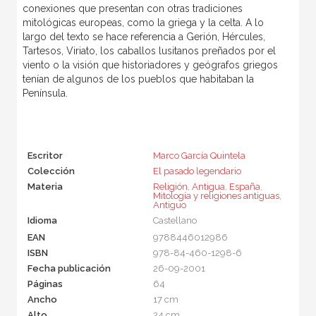
conexiones que presentan con otras tradiciones
mitológicas europeas, como la griega y la celta. A lo
largo del texto se hace referencia a Gerión, Hércules,
Tartesos, Viriato, los caballos lusitanos preñados por el
viento o la visión que historiadores y geógrafos griegos
tenían de algunos de los pueblos que habitaban la
Península.
Escritor
Marco García Quintela
Colección
El pasado legendario
Materia
Religión
,
Antigua
,
España
,
Mitología y religiones antiguas
,
Antiguo
Idioma
Castellano
EAN
9788446012986
ISBN
978-84-460-1298-6
Fecha publicación
26-09-2001
Páginas
64
Ancho
17 cm
Alto
24 cm