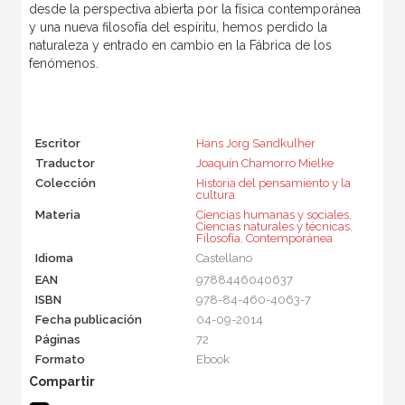
desde la perspectiva abierta por la física contemporánea
y una nueva filosofía del espíritu, hemos perdido la
naturaleza y entrado en cambio en la Fábrica de los
fenómenos.
Escritor
Hans Jorg Sandkulher
Traductor
Joaquín Chamorro Mielke
Colección
Historia del pensamiento y la
cultura
Materia
Ciencias humanas y sociales
,
Ciencias naturales y técnicas
,
Filosofía
,
Contemporánea
Idioma
Castellano
EAN
9788446040637
ISBN
978-84-460-4063-7
Fecha publicación
04-09-2014
Páginas
72
Formato
Ebook