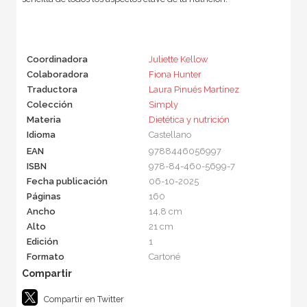
Coordinadora
Juliette Kellow
Colaboradora
Fiona Hunter
Traductora
Laura Pinués Martínez
Colección
Simply
Materia
Dietética y nutrición
Idioma
Castellano
EAN
9788446056997
ISBN
978-84-460-5699-7
Fecha publicación
06-10-2025
Páginas
160
Ancho
14,8 cm
Alto
21 cm
Edición
1
Formato
Cartoné
Compartir en Twitter