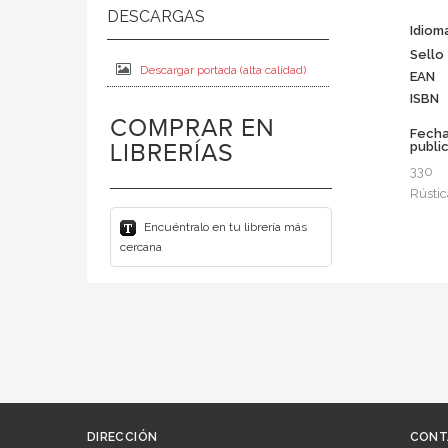
Idiom
Sello
Descargar portada (alta calidad)
EAN
ISBN
COMPRAR EN
Fech
LIBRERÍAS
publi
330
Rústic
Encuéntralo en tu librería más
cercana
DIRECCIÓN
CONT