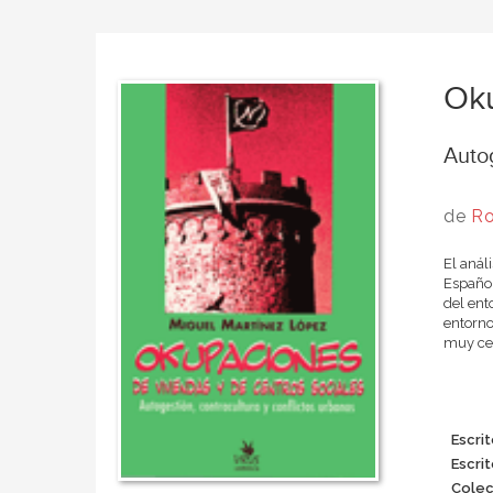
Oku
Autog
de
Ro
El anál
Español
del ent
entorno
muy cer
Escrit
Escrit
Colec