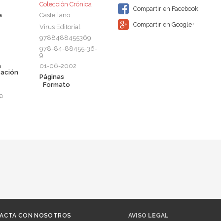
Colección Crónica
Compartir en Facebook
a
Castellano
Compartir en Google+
Virus Editorial
9788488455369
978-84-88455-36-
9
a
01-06-2002
cación
Páginas
Formato
a
ACTA CON NOSOTROS
AVISO LEGAL