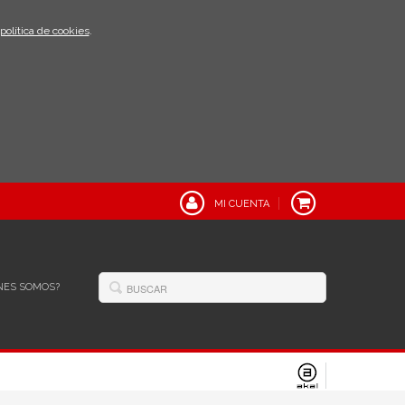
política de cookies
.
MI CUENTA
NES SOMOS?