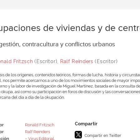
paciones de viviendas y de centr
estión, contracultura y conflictos urbanos
nald Fritzsch
(Escritor),
Ralf Reinders
(Escritor)
isis de los orígenes, contenidos teóricos, formas de lucha, historia y circun
, nos permite acercarnos a uno de los movimientos sociales de mayor impor
orno y la labor de investigación de Miguel Martínez, basada en la consulta de o
 okupa, así como su participación en foros de discusión y las conversacione
cana del día a día de la okupación.
or
Ronald Fritzsch
or
Ralf Reinders
Compartir en Twitter
ción
~ Virus Editorial.