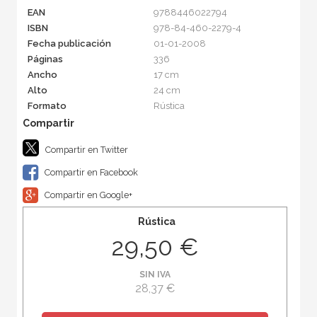
EAN
9788446022794
ISBN
978-84-460-2279-4
Fecha publicación
01-01-2008
Páginas
336
Ancho
17 cm
Alto
24 cm
Formato
Rústica
Compartir en Twitter
Compartir en Facebook
Compartir en Google+
Rústica
29,50 €
SIN IVA
28,37 €