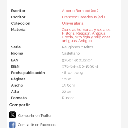
Escritor
Alberto Bernabé (ed.)
Escritor
Francesc Casadesús (ed.)
Colección
Universitaria
Materia
Ciencias humanas y sociales
,
Historia
,
Religión
,
Antigua
,
Grecia
,
Mitología y religiones
antiguas
,
Antiguo
Serie
Religiones Y Mitos
Idioma
Castellano
EAN
9788446018964
ISBN
978-84-460-1896-4
Fecha publicación
16-02-2009
Páginas
1808
Ancho
13,5 cm
Alto
22 cm
Formato
Rústica
Compartir en Twitter
Compartir en Facebook