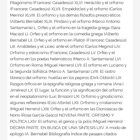
Pitagorismo (Francesc Casadesús) XLVI. Heráclito y el orfismo
(Francesc Casadesús) XLVII. Empédocles y el orfismo (Carlos
Merino) XLVIII. El orfismo y los demás filósofos presocráticos
(Alberto Bernabé) XLIX. Píndaro y el orfismo (Marco Antonio
Santamaría) L. Orfeo y el orfismo en la tragedia griega (Sara
Macías) LI. Orfeo y el orfismo en la comedia griega (Alberto
Bernabé) LII. Orfeo y el orfismo en Platón (Francesc Casadesús)
LIII. Aristóteles y el Liceo, ante el orfismo (Carlos Megino) LIV.
Orfismo y estoicismo (Francesc Casadesús) LV. Orfeo y el
orfismo en los poetas helenísticos (Marco A. Santamaría) LVI.
Orfismo en Roma (Miguel Herrero) LVII. El orfismo en Luciano y
la Segunda Sofística (Marco A. Santamaría) LVIII. El rastro
libresco del orfismo: huellas en los papiros (Dirk Obbink) LIX.
Rasgos órficos en la epigrafía religiosa griega y romana (Ana I.
Jiménez) LX. El lugar, la función y la significación del orfismo
en el neoplatonismo (Luc Brisson) LXI. Orfismo y gnosticismo:
algunas reflexiones (Ezio Albrile) LXII. Orfismo y cristianismo
(Miguel Herrero) LXIII. Orfeo y el orfismo en las Dionisíacas de
Nono (Rosa García-Gasco) NOVENA PARTE. ORFISMO Y
POLÍTICA LXIV. El orfismo, el genos y la polis (Miguel Herrero)
DÉCIMA PARTE. EN BUSCA DE UNA SÍNTESIS LXV. A modo de
epílogo (A. Bernabé) Bibliografía Índice de pasajes citados