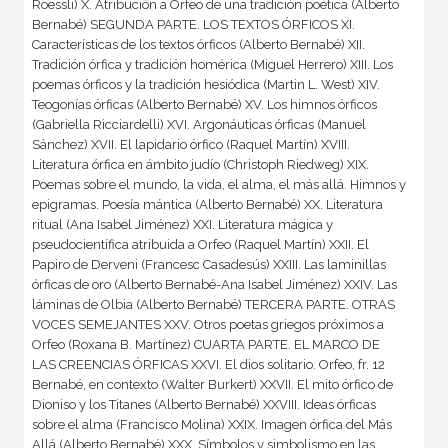
Roessli) X. Atribución a Orfeo de una tradición poética (Alberto
Bernabé) SEGUNDA PARTE. LOS TEXTOS ÓRFICOS XI.
Características de los textos órficos (Alberto Bernabé) XII.
Tradición órfica y tradición homérica (Miguel Herrero) XIII. Los
poemas órficos y la tradición hesiódica (Martin L. West) XIV.
Teogonías órficas (Alberto Bernabé) XV. Los himnos órficos
(Gabriella Ricciardelli) XVI. Argonáuticas órficas (Manuel
Sánchez) XVII. El lapidario órfico (Raquel Martín) XVIII.
Literatura órfica en ámbito judío (Christoph Riedweg) XIX.
Poemas sobre el mundo, la vida, el alma, el más allá. Himnos y
epigramas. Poesía mántica (Alberto Bernabé) XX. Literatura
ritual (Ana Isabel Jiménez) XXI. Literatura mágica y
pseudocientífica atribuida a Orfeo (Raquel Martín) XXII. El
Papiro de Derveni (Francesc Casadesús) XXIII. Las laminillas
órficas de oro (Alberto Bernabé-Ana Isabel Jiménez) XXIV. Las
láminas de Olbia (Alberto Bernabé) TERCERA PARTE. OTRAS
VOCES SEMEJANTES XXV. Otros poetas griegos próximos a
Orfeo (Roxana B. Martínez) CUARTA PARTE. EL MARCO DE
LAS CREENCIAS ÓRFICAS XXVI. El dios solitario. Orfeo, fr. 12
Bernabé, en contexto (Walter Burkert) XXVII. El mito órfico de
Dioniso y los Titanes (Alberto Bernabé) XXVIII. Ideas órficas
sobre el alma (Francisco Molina) XXIX. Imagen órfica del Más
Allá (Alberto Bernabé) XXX. Símbolos y simbolismo en las