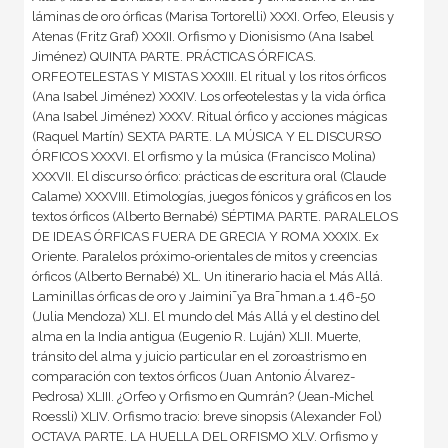
láminas de oro órficas (Marisa Tortorelli) XXXI. Orfeo, Eleusis y
Atenas (Fritz Graf) XXXII. Orfismo y Dionisismo (Ana Isabel
Jiménez) QUINTA PARTE. PRÁCTICAS ÓRFICAS.
ORFEOTELESTAS Y MISTAS XXXIII. El ritual y los ritos órficos
(Ana Isabel Jiménez) XXXIV. Los orfeotelestas y la vida órfica
(Ana Isabel Jiménez) XXXV. Ritual órfico y acciones mágicas
(Raquel Martín) SEXTA PARTE. LA MÚSICA Y EL DISCURSO
ÓRFICOS XXXVI. El orfismo y la música (Francisco Molina)
XXXVII. El discurso órfico: prácticas de escritura oral (Claude
Calame) XXXVIII. Etimologías, juegos fónicos y gráficos en los
textos órficos (Alberto Bernabé) SÉPTIMA PARTE. PARALELOS
DE IDEAS ÓRFICAS FUERA DE GRECIA Y ROMA XXXIX. Ex
Oriente. Paralelos próximo-orientales de mitos y creencias
órficos (Alberto Bernabé) XL. Un itinerario hacia el Más Allá.
Laminillas órficas de oro y Jaimini¯ya Bra¯hman.a 1.46-50
(Julia Mendoza) XLI. El mundo del Más Allá y el destino del
alma en la India antigua (Eugenio R. Luján) XLII. Muerte,
tránsito del alma y juicio particular en el zoroastrismo en
comparación con textos órficos (Juan Antonio Álvarez-
Pedrosa) XLIII. ¿Orfeo y Orfismo en Qumrán? (Jean-Michel
Roessli) XLIV. Orfismo tracio: breve sinopsis (Alexander Fol)
OCTAVA PARTE. LA HUELLA DEL ORFISMO XLV. Orfismo y