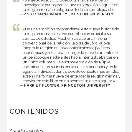
«
Panteón
es el logro que corona la carrera de un
investigador consagrada a una exploración singular de
la religión romana antigua en toda su complejidad.»
—
ZSUZSANNA VÁRHELYI, BOSTON UNIVERSITY
«De una ambición sorprendente, esta nueva historia de
la religión romana es una contribución crucial a su
campo de estudios. Mucho más que una historia
convencional de la religión, la obra de Jörg Rüpke
integra la religión en los acontecimientos políticos,
económicos y sociales a lo largo de más de un milenio,
un periodo que nadie antes había intentado abarcar en
un único volumen. La enorme erudición de Rüpke,
combinada con su insistencia en la experiencia y en la
agencia individual dentro de este contexto más amplio,
abren una forma nueva de entender la religión misma y
convierten este libro en un acontecimiento singular.»
—
HARRIET FLOWER, PRINCETON UNIVERSITY
CONTENIDOS
Agradecimientos