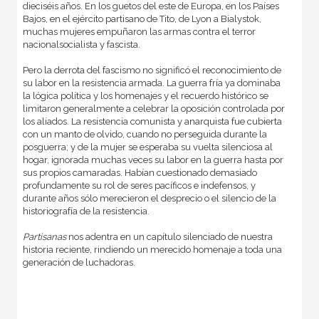
dieciséis años. En los guetos del este de Europa, en los Países
Bajos, en el ejército partisano de Tito, de Lyon a Bialystok,
muchas mujeres empuñaron las armas contra el terror
nacionalsocialista y fascista.
Pero la derrota del fascismo no significó el reconocimiento de
su labor en la resistencia armada. La guerra fría ya dominaba
la lógica política y los homenajes y el recuerdo histórico se
limitaron generalmente a celebrar la oposición controlada por
los aliados. La resistencia comunista y anarquista fue cubierta
con un manto de olvido, cuando no perseguida durante la
posguerra; y de la mujer se esperaba su vuelta silenciosa al
hogar, ignorada muchas veces su labor en la guerra hasta por
sus propios camaradas. Habían cuestionado demasiado
profundamente su rol de seres pacíficos e indefensos, y
durante años sólo merecieron el desprecio o el silencio de la
historiografía de la resistencia.
Partisanas
nos adentra en un capítulo silenciado de nuestra
historia reciente, rindiendo un merecido homenaje a toda una
generación de luchadoras.