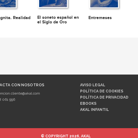
El soneto español en
ógnita. Realidad
Entremeses
el Siglo de Oro
ACTA CON NOSOTROS
AVISO LEGAL
POLÍTICA DE COOKIES
encion.cliente@akal.com
POLÍTICA DE PRIVACIDAD
8 061 996
EBOOKS
AKAL INFANTIL
© COPYRIGHT 2026, AKAL