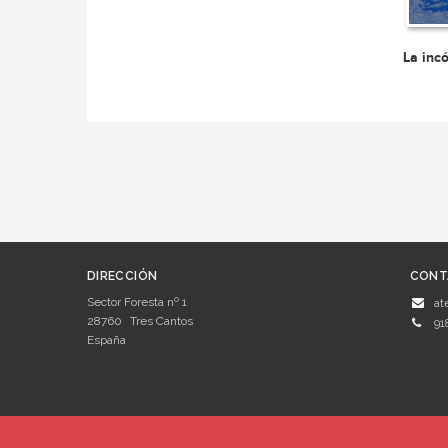
La inc
DIRECCIÓN
CONT
Sector Foresta nº 1
at
28760
Tres Cantos
91
España