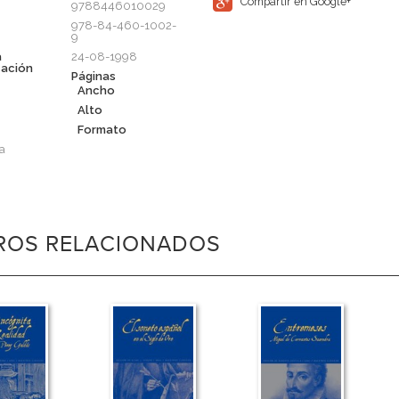
Compartir en Google+
9788446010029
978-84-460-1002-
9
a
24-08-1998
cación
Páginas
Ancho
Alto
Formato
a
BROS RELACIONADOS