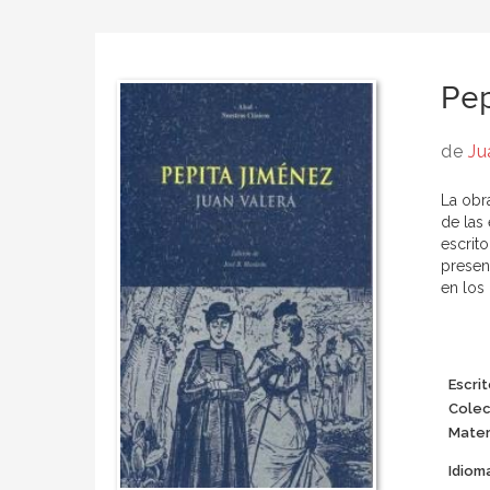
Pep
de
Ju
La obr
de las 
escrit
presen
en los
Escrit
Colec
Mater
Idiom