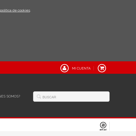
política de cookies
.
MI CUENTA
NES SOMOS?