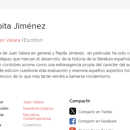
ita Jiménez
an Valera
(Escritor)
a de Juan Valera en general y Pepita Jiménez , en particular, ha sido
etapas que marcan el desarrollo de la historia de la literatura española,
or cordobés asoma como una extravagancia propia del carácter del autor
te edición cuestiona esta evaluación y examina aquellos aspectos hist
 inicios de lo que más tarde vendrá a llamarse modernismo.
or
Juan Valera
ción
Nuestros clásicos
Compartir en Twitter
ia
Narrativa
,
Contemporánea
Compartir en Facebook
a
Castellano