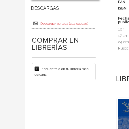
EAN
ISBN
Fech
publi
Descargar portada (alta calidad)
184
17 cm
COMPRAR EN
24 cm
LIBRERÍAS
Rústic
Encuéntralo en tu librería más
cercana
LI