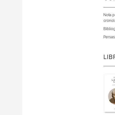
Nota p
cronol
Bibliog
Persas
LI