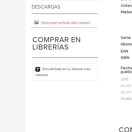
Colec
Mater
Descargar portada (alta calidad)
Serie
COMPRAR EN
Idiom
LIBRERÍAS
EAN
ISBN
Fech
Encuéntralo en tu librería más
publi
cercana
208
11 cm
17 cm
Rústic
CO