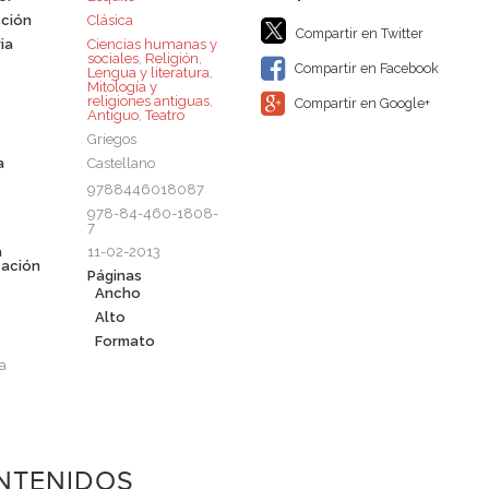
ción
Clásica
Compartir en Twitter
ia
Ciencias humanas y
sociales
,
Religión
,
Compartir en Facebook
Lengua y literatura
,
Mitología y
religiones antiguas
,
Compartir en Google+
Antiguo
,
Teatro
Griegos
a
Castellano
9788446018087
978-84-460-1808-
7
a
11-02-2013
cación
Páginas
Ancho
Alto
Formato
a
NTENIDOS