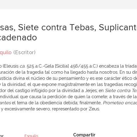
sas, Siete contra Tebas, Suplican
cadenado
quilo
(Escritor)
o (Eleusis
ca.
525 a.C.-Gela [Sicilia] 456/455 a.C.) encabeza la tríad
uración de la tragedia tal como ha llegado hasta nosotros. En su 
justicia divina el núcleo de su pensamiento y es ese carácter ético d
y la divinidad, el que expone magistralmente en las tragedias reco
or del castigo infligido por la divinidad a Jerjes; en
Siete contra T
individual que causa la perdición de quien la comete; a través de la
antes
el tema de la obediencia debida; finalmente,
Prometeo enca
o y excesivamente severo, representado por Zeus.
or
Esquilo