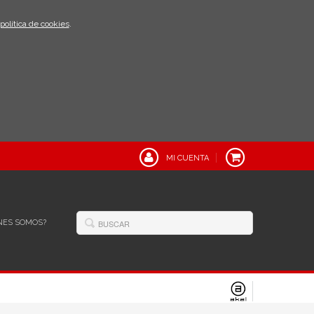
política de cookies
.
MI CUENTA
NES SOMOS?