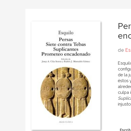
Per
en
de
Es
Esquil
config
de la 
éstos 
alreded
culpa 
Suplic
injust
Escrit