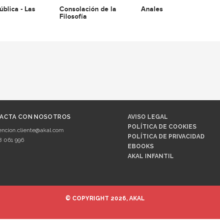
ública - Las
Consolación de la
Anales
Filosofía
ACTA CON NOSOTROS
AVISO LEGAL
POLÍTICA DE COOKIES
encion.cliente@akal.com
POLÍTICA DE PRIVACIDAD
8 061 996
EBOOKS
AKAL INFANTIL
© COPYRIGHT 2026, AKAL