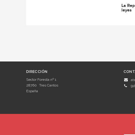
La Rep
leyes
DIRECCIÓN
CONT
Sector Foresta nº 1
at
28760
Tres Cantos
91
España