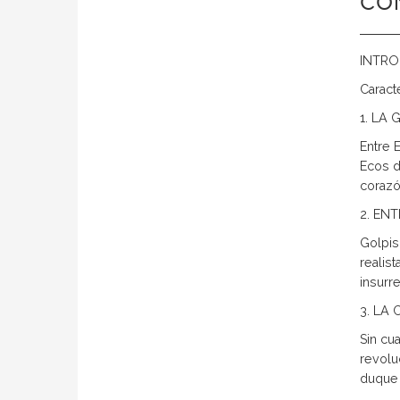
CO
INTRO
Caracte
1. LA
Entre 
Ecos d
corazó
2. EN
Golpis
realis
insurr
3. LA
Sin cu
revolu
duque 