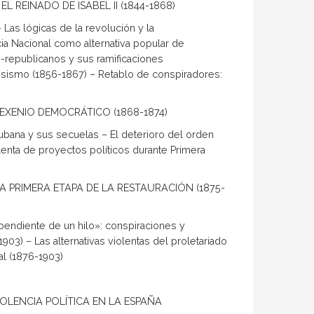
 REINADO DE ISABEL II (1844-1868)
 Las lógicas de la revolución y la
cia Nacional como alternativa popular de
s-republicanos y sus ramificaciones
resismo (1856-1867) – Retablo de conspiradores:
EXENIO DEMOCRÁTICO (1868-1874)
cubana y sus secuelas – El deterioro del orden
lenta de proyectos políticos durante Primera
A PRIMERA ETAPA DE LA RESTAURACIÓN (1875-
«pendiente de un hilo»: conspiraciones y
03) – Las alternativas violentas del proletariado
al (1876-1903)
OLENCIA POLÍTICA EN LA ESPAÑA