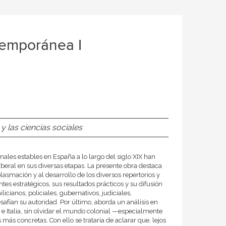
ntemporánea I
y las ciencias sociales
ionales estables en España a lo largo del siglo XIX han
liberal en sus diversas etapas. La presente obra destaca
lasmación y al desarrollo de los diversos repertorios y
tes estratégicos, sus resultados prácticos y su difusión
licianos, policiales, gubernativos, judiciales,
safían su autoridad. Por último, aborda un análisis en
 e Italia, sin olvidar el mundo colonial —especialmente
más concretas. Con ello se trataría de aclarar que, lejos