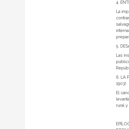
4. EN
La imp
contra
salvag
intern
prepar
5. DE
Las in
públic
Repúbl
6. LA
1903)
El can
levant
rural 
EPÍLO