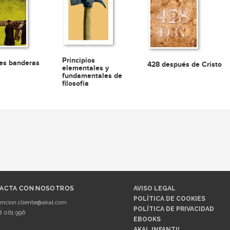
Principios
res banderas
428 después de Cristo
elementales y
fundamentales de
filosofía
ACTA CON NOSOTROS
AVISO LEGAL
POLÍTICA DE COOKIES
encion.cliente@akal.com
POLÍTICA DE PRIVACIDAD
8 061 996
EBOOKS
AKAL INFANTIL