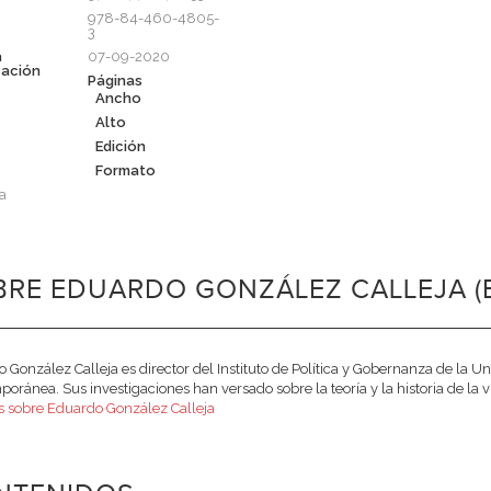
978-84-460-4805-
3
a
07-09-2020
cación
Páginas
Ancho
Alto
Edición
Formato
a
RE EDUARDO GONZÁLEZ CALLEJA (
 González Calleja es director del Instituto de Política y Gobernanza de la Univ
oránea. Sus investigaciones han versado sobre la teoría y la historia de la vi
 sobre Eduardo González Calleja