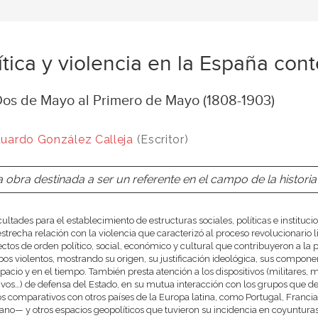
ítica y violencia en la España co
Dos de Mayo al Primero de Mayo (1808-1903)
uardo González Calleja
(Escritor)
 obra destinada a ser un referente en el campo de la historia 
icultades para el establecimiento de estructuras sociales, políticas e instituc
estrecha relación con la violencia que caracterizó al proceso revolucionario 
ectos de orden político, social, económico y cultural que contribuyeron a la p
pos violentos, mostrando su origen, su justificación ideológica, sus componen
pacio y en el tiempo. También presta atención a los dispositivos (militares, mi
tivos…) de defensa del Estado, en su mutua interacción con los grupos que de
s comparativos con otros países de la Europa latina, como Portugal, Francia
llano— y otros espacios geopolíticos que tuvieron su incidencia en coyunturas 