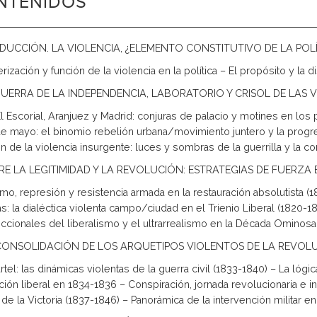
NTENIDOS
DUCCIÓN. LA VIOLENCIA, ¿ELEMENTO CONSTITUTIVO DE LA P
rización y función de la violencia en la política – El propósito y la 
 GUERRA DE LA INDEPENDENCIA, LABORATORIO Y CRISOL DE LAS VI
El Escorial, Aranjuez y Madrid: conjuras de palacio y motines en l
e mayo: el binomio rebelión urbana/movimiento juntero y la progres
n de la violencia insurgente: luces y sombras de la guerrilla y la con
TRE LA LEGITIMIDAD Y LA REVOLUCIÓN: ESTRATEGIAS DE FUERZA 
mo, represión y resistencia armada en la restauración absolutista (1
tas: la dialéctica violenta campo/ciudad en el Trienio Liberal (1820-
eccionales del liberalismo y el ultrarrealismo en la Década Ominosa
 CONSOLIDACIÓN DE LOS ARQUETIPOS VIOLENTOS DE LA REVOL
artel: las dinámicas violentas de la guerra civil (1833-1840) – La lóg
ción liberal en 1834-1836 – Conspiración, jornada revolucionaria e 
de la Victoria (1837-1846) – Panorámica de la intervención militar e