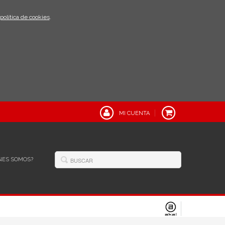
política de cookies
.
MI CUENTA
NES SOMOS?