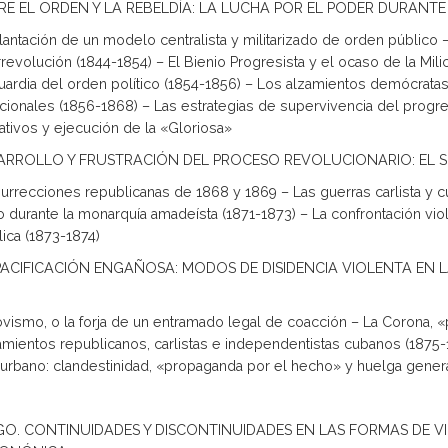
TRE EL ORDEN Y LA REBELDÍA: LA LUCHA POR EL PODER DURANTE EL
lantación de un modelo centralista y militarizado de orden público –
rrevolución (1844-1854) – El Bienio Progresista y el ocaso de la Mili
uardia del orden político (1854-1856) – Los alzamientos demócrata
acionales (1856-1868) – Las estrategias de supervivencia del prog
ativos y ejecución de la «Gloriosa»
SARROLLO Y FRUSTRACIÓN DEL PROCESO REVOLUCIONARIO: EL S
surrecciones republicanas de 1868 y 1869 – Las guerras carlista y 
o durante la monarquía amadeísta (1871-1873) – La confrontación vio
ica (1873-1874)
 PACIFICACIÓN ENGAÑOSA: MODOS DE DISIDENCIA VIOLENTA EN L
ovismo, o la forja de un entramado legal de coacción – La Corona, 
amientos republicanos, carlistas e independentistas cubanos (1875-19
y urbano: clandestinidad, «propaganda por el hecho» y huelga gener
GO. CONTINUIDADES Y DISCONTINUIDADES EN LAS FORMAS DE VI