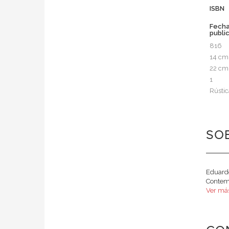
ISBN
Fech
publi
816
14 cm
22 cm
1
Rústic
SOB
Eduardo
Contemp
Ver más