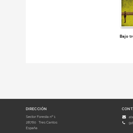
Bajo t
DIRECCIÓN
CONT
Sector Foresta nº 1
at
28760
Tres Cantos
91
España