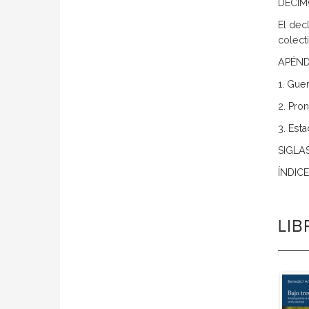
DECI
El dec
colect
APÉND
1. Gue
2. Pro
3. Est
SIGLA
ÍNDIC
LI