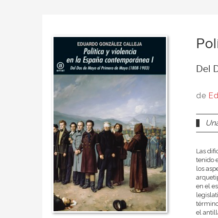
Pol
Del 
de
Ed
Una
Las dif
tenido 
los asp
arqueti
en el es
legisla
término
el anti