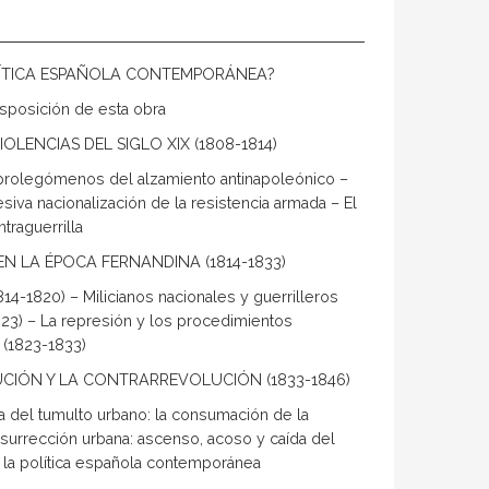
OLÍTICA ESPAÑOLA CONTEMPORÁNEA?
disposición de esta obra
OLENCIAS DEL SIGLO XIX (1808-1814)
os prolegómenos del alzamiento antinapoleónico –
iva nacionalización de la resistencia armada – El
traguerrilla
EN LA ÉPOCA FERNANDINA (1814-1833)
814-1820) – Milicianos nacionales y guerrilleros
1823) – La represión y los procedimientos
 (1823-1833)
UCIÓN Y LA CONTRARREVOLUCIÓN (1833-1846)
ica del tumulto urbano: la consumación de la
insurrección urbana: ascenso, acoso y caída del
n la política española contemporánea