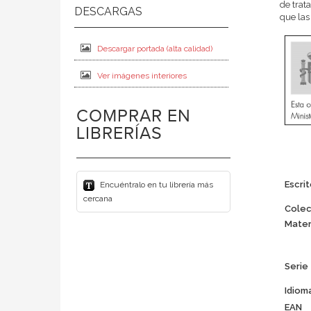
de trat
que las
Descargar portada (alta calidad)
Ver imágenes interiores
COMPRAR EN
LIBRERÍAS
Escrit
Encuéntralo en tu librería más
cercana
Colec
Mater
Serie
Idiom
EAN